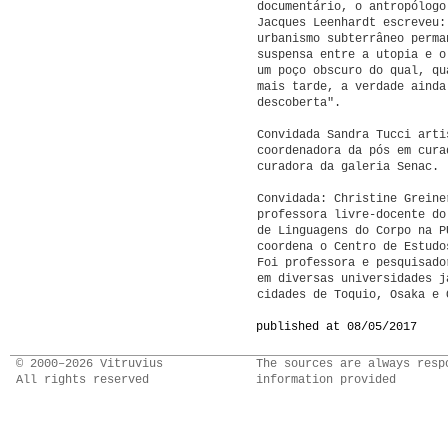
documentário, o antropólogo
Jacques Leenhardt escreveu:
urbanismo subterrâneo perma
suspensa entre a utopia e o
um poço obscuro do qual, qu
mais tarde, a verdade ainda
descoberta".
Convidada Sandra Tucci arti
coordenadora da pós em cura
curadora da galeria Senac
Convidada: Christine Greine
professora livre-docente do
de Linguagens do Corpo na P
coordena o Centro de Estudo
Foi professora e pesquisado
em diversas universidades j
cidades de Toquio, Osaka e 
published at 08/05/2017
© 2000–2026 Vitruvius
The sources are always resp
All rights reserved
information provided