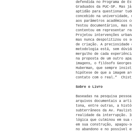
defendida no Programa de Es
Graduados da PUC-SP. Mas já
aptidão para questionar tud
concebido na universidade, 
aos parâmetros acadêmicos c
Testou documentários, mas n
contentou em representar re
Projetou intervenções urban
mas nunca despolitizou os s
de criação. A preciosidade 
metodologia está, sem dúvid
mergulho de cada experiênci
na proposta de um outro apa
imagens, o filósofo Georges
Huberman, que sempre insist
hipótese de que a imagem ar
contato com o real.” Chist
Sobre o Livro
Baseadas na pesquisa pessoa
arquivos documentais a arti
tona, entre outras, a histó
subterrâneos da Av. Paulist
realidade da interrupção. I
lógica que culminou em sua 
em sua construção, apagou-s
no abandono e no possível e