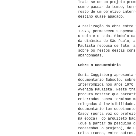
Trata-se de um projeto prom
com o passar do tempo, torn
resto de um objetivo interr
destino quase apagado.
A realização da obra entre 
1.973, permaneceu suspensa 
utopia e o nada. Símbolo da
da dinâmica de São Paulo, a
Paulista repousa de fato, a
sobre os restos destas cons
abandonadas.
Sobre o Documentário
Sonia Guggisberg apresenta 
documentário Subsolo, sobre
interrompida nos anos 1970 
Avenida Paulista. Neste tra
procura mostrar que narrati
enterradas nunca terminam m
relegadas à invisibilidade.
documentário tem depoimento
Casoy (porta voz do prefeit
na época), do arquiteto Nad
(que a partir da pesquisa d
redesenhou o projeto), do u
Celso Franco, entre outros.