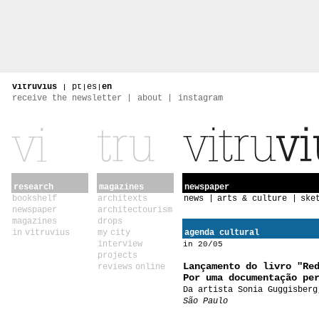
vitruvius
|
pt
|
es
|
en
receive the newsletter
about
instagram
research
magazines
newspaper
bookshelf
architexts
news
arts & culture
ske
newspaper
architectourism
magazines
drops
in vitruvius
my city
agenda cultural
interview
in 20/05
projects
Lançamento do livro "Re
reviews online
Por uma documentação pe
Da artista Sonia Guggisberg
São Paulo