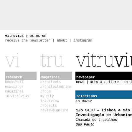
vitruvius
|
pt
|
es
|
en
receive the newsletter
about
instagram
research
magazines
newspaper
bookshelf
architexts
news
arts & culture
ske
newspaper
architectourism
magazines
drops
in vitruvius
my city
selections
interview
in 03/12
projects
12o SIIU – Lisboa e São
reviews online
Investigação em Urbanis
Chamada de trabalhos
São Paulo