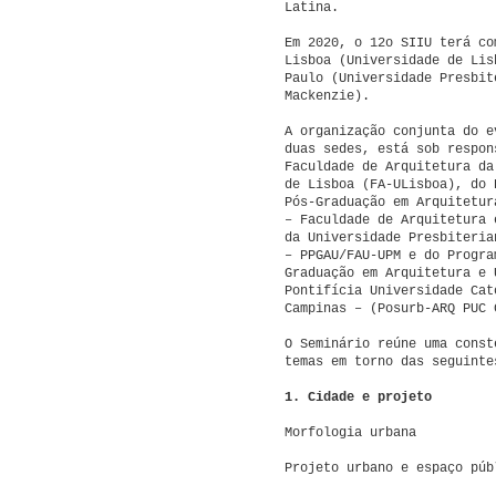
Latina.
Em 2020, o 12o SIIU terá co
Lisboa (Universidade de Lis
Paulo (Universidade Presbit
Mackenzie).
A organização conjunta do e
duas sedes, está sob respon
Faculdade de Arquitetura da
de Lisboa (FA-ULisboa), do 
Pós-Graduação em Arquitetur
– Faculdade de Arquitetura 
da Universidade Presbiteria
– PPGAU/FAU-UPM e do Progra
Graduação em Arquitetura e 
Pontifícia Universidade Cat
Campinas – (Posurb-ARQ PUC 
O Seminário reúne uma const
temas em torno das seguinte
1. Cidade e projeto
Morfologia urbana
Projeto urbano e espaço púb