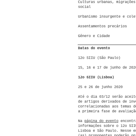
Culturas urbanas, migrações
social
Urbanismo insurgente e cole
Assentamentos precários
Gênero e Cidade
Datas do evento
12o SIIU (São Paulo)
15, 16 e 17 de junho de 202
12o SIIU (Lisboa)
25 e 26 de junho 2020
Até o dia 03/12 serão aceit
de artigos derivados de inv
correlacionadas aos temas d
a primeira fase de avaliaçã
Na
página do evento
encontr
informações sobre o 12o SII
Lisboa e São Paulo. Nesse e
(as) proponentes poderão op