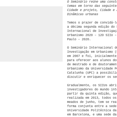
O Seminário reúne uma const
temas em torno das seguinte
Cidade e projeto, Cidade e 
Dinâmicas urbanas
Temos o prazer de convidá-l
a décima segunda edição do 
Internacional de Investigaç
Urbanismo 2020 – 12O SIIU –
Paulo – 2020.
O Seminário Internacional d
Investigação em Urbanismo (
em 2007 e foi, inicialmente
para oferecer aos alunos do
de mestrado e de doutoramen
Urbanismo da Universidade P
Catalunha (UPC) a possibili
discutir e enriquecer os se
Gradualmente, os SIIUs abri
investigadores do mundo int
partir da quinta edição, qu
realizada em 2013, todos os
meados de junho, tem se rea
forma conjunta entre a sede
Universidade Politécnica da
em Barcelona, e uma sede da