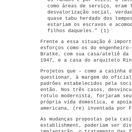
Os fundos e por vezes, a lat
como áreas de serviço, eram 
desvalorização social, verda
quase tabu herdado dos tempo
estariam os escravos e acomo
filhos daqueles.” (1)
Frente a essa situação é import
esforços como os do engenheiro-
Bratke, com sua casa/ateliê da 
1947, e a casa do arquiteto Rin
Projetos que – como a casinha d
questionar, à margem do oficial
padrões estabelecidos pela soci
então. Nos três casos, desvincu
rotulo modernista, forjaram seu
própria vida domestica, e apoia
americana, (re) inventada por F
As mudanças propostas pela casi
establishment, poderiam ser div
implantação, o tratamento das f