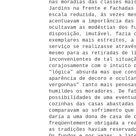
nas moradias das classes mai
Jardins na frente e fachadas
escala reduzida, ás vezes me
acentuavam a importância das
ocultavam as modéstias dos f
disposição, imutável, fazia 
exemplares mais estreitos, a
serviço se realizasse atravé
mesmo para as retiradas de l
inconvenientes de tal situaç
corajosamente com o intuito 
“lógica” absurda mas que con
aparência de decoro e oculta
vergonhas” tanto mais penosa
humildes os moradores. De fa
possibilidades de uma eventu
cozinhas das casas abastadas
comparavam ao sofrimento que
daria a uma dona de casa de 
freqüentemente obrigada a re
as tradições haviam reservad