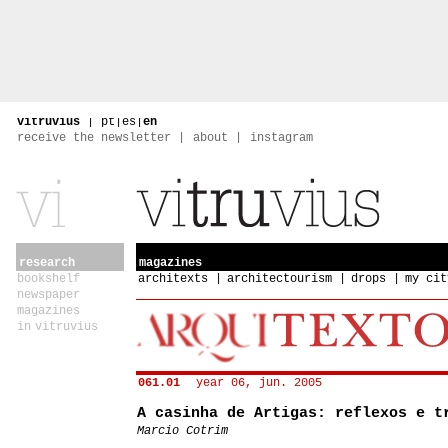
vitruvius
|
pt
|
es
|
en
receive the newsletter
about
instagram
research
magazines
bookshelf
architexts
architectourism
drops
my cit
newspaper
magazines
in vitruvius
061.01
year 06, jun. 2005
A casinha de Artigas: reflexos e t
Marcio Cotrim