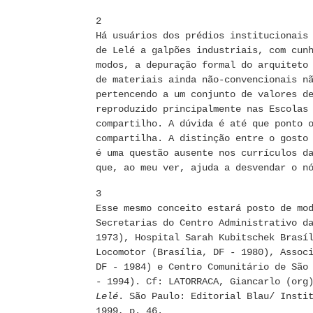
2
Há usuários dos prédios institucionais
de Lelé a galpões industriais, com cun
modos, a depuração formal do arquiteto
de materiais ainda não-convencionais n
pertencendo a um conjunto de valores d
reproduzido principalmente nas Escolas
compartilho. A dúvida é até que ponto 
compartilha. A distinção entre o gosto
é uma questão ausente nos currículos d
que, ao meu ver, ajuda a desvendar o n
3
Esse mesmo conceito estará posto de mo
Secretarias do Centro Administrativo d
1973), Hospital Sarah Kubitschek Brasí
Locomotor (Brasília, DF - 1980), Assoc
DF - 1984) e Centro Comunitário de São
- 1994). Cf: LATORRACA, Giancarlo (or
Lelé
. São Paulo: Editorial Blau/ Insti
1999, p. 46.