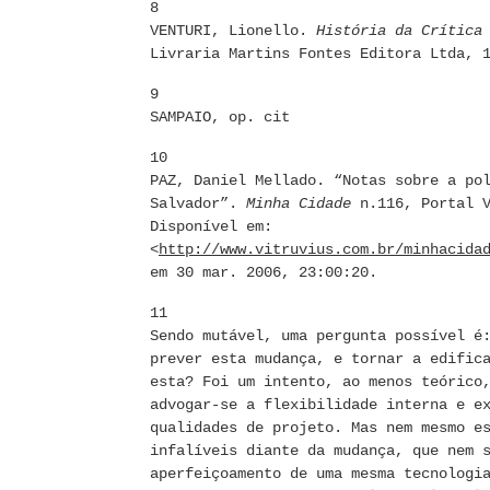
8
VENTURI, Lionello.
História da Crítica 
Livraria Martins Fontes Editora Ltda, 
9
SAMPAIO, op. cit
10
PAZ, Daniel Mellado. “Notas sobre a po
Salvador”.
Minha Cidade
n.116, Portal V
Disponível em:
<
http://www.vitruvius.com.br/minhacida
em 30 mar. 2006, 23:00:20.
11
Sendo mutável, uma pergunta possível é
prever esta mudança, e tornar a edific
esta? Foi um intento, ao menos teórico
advogar-se a flexibilidade interna e e
qualidades de projeto. Mas nem mesmo e
infalíveis diante da mudança, que nem 
aperfeiçoamento de uma mesma tecnologi