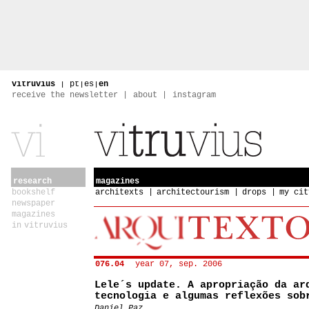
vitruvius
|
pt
|
es
|
en
receive the newsletter
about
instagram
research
magazines
bookshelf
architexts
architectourism
drops
my cit
newspaper
magazines
in vitruvius
076.04
year 07, sep. 2006
Lele´s update. A apropriação da ar
tecnologia e algumas reflexões sob
Daniel Paz