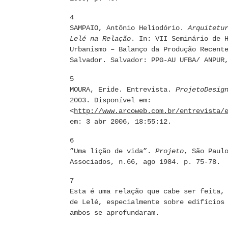
4
SAMPAIO, Antônio Heliodório.
Arquitetu
Lelé na Relação
. In: VII Seminário de 
Urbanismo – Balanço da Produção Recent
Salvador. Salvador: PPG-AU UFBA/ ANPUR
5
MOURA, Eride. Entrevista.
ProjetoDesig
2003. Disponível em:
<
http://www.arcoweb.com.br/entrevista/
em: 3 abr 2006, 18:55:12.
6
”Uma lição de vida”.
Projeto
, São Paul
Associados, n.66, ago 1984. p. 75-78.
7
Esta é uma relação que cabe ser feita,
de Lelé, especialmente sobre edifícios
ambos se aprofundaram.