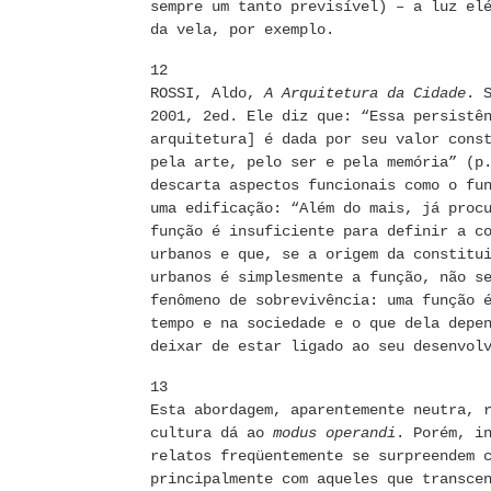
sempre um tanto previsível) – a luz el
da vela, por exemplo.
12
ROSSI, Aldo,
A Arquitetura da Cidade
. 
2001, 2ed. Ele diz que: “Essa persistê
arquitetura] é dada por seu valor cons
pela arte, pelo ser e pela memória” (p
descarta aspectos funcionais como o fu
uma edificação: “Além do mais, já proc
função é insuficiente para definir a c
urbanos e que, se a origem da constitu
urbanos é simplesmente a função, não s
fenômeno de sobrevivência: uma função 
tempo e na sociedade e o que dela depe
deixar de estar ligado ao seu desenvol
13
Esta abordagem, aparentemente neutra, 
cultura dá ao
modus operandi
. Porém, i
relatos freqüentemente se surpreendem 
principalmente com aqueles que transce