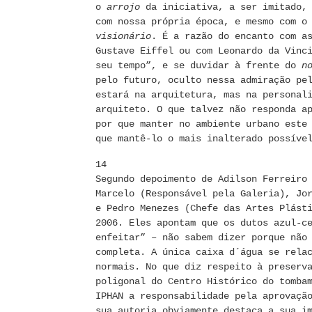
o
arrojo
da iniciativa, a ser imitado, 
com nossa própria época, e mesmo com o
visionário
. É a razão do encanto com a
Gustave Eiffel ou com Leonardo da Vinc
seu tempo”, e se duvidar à frente do
n
pelo futuro, oculto nessa admiração pe
estará na arquitetura, mas na personal
arquiteto. O que talvez não responda a
por que manter no ambiente urbano este
que mantê-lo o mais inalterado possíve
14
Segundo depoimento de Adilson Ferreiro
Marcelo (Responsável pela Galeria), Jo
e Pedro Menezes (Chefe das Artes Plást
2006. Eles apontam que os dutos azul-c
enfeitar” – não sabem dizer porque não
completa. A única caixa d´água se rela
normais. No que diz respeito à preserv
poligonal do Centro Histórico do tomba
IPHAN a responsabilidade pela aprovaçã
sua autoria obviamente destaca a sua i