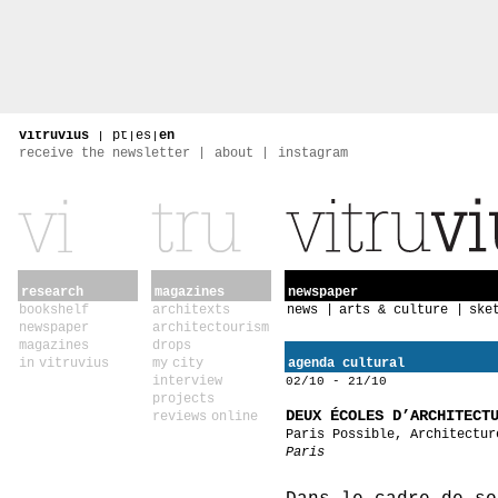
vitruvius
|
pt
|
es
|
en
receive the newsletter
about
instagram
research
magazines
newspaper
bookshelf
architexts
news
arts & culture
ske
newspaper
architectourism
magazines
drops
in vitruvius
my city
agenda cultural
interview
02/10 - 21/10
projects
DEUX ÉCOLES D’ARCHITECT
reviews online
Paris Possible, Architectur
Paris