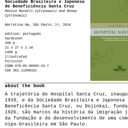
Sociedade Brasileira e Japonesa
de Beneficiência Santa Cruz
Monica Musatti Cytrynowicz and Roney
Cytrynowicz
Narrativa Um, São Paulo; 1ª, 2016
edition: português
hardcover
208 p
21 x 27 x 2 cm
1400 g
illustrated
fullcolor
ISBN 978-85-88065-43-7
CDD 362.11098161
about the book
A trajetória do Hospital Santa Cruz, inaugu
1939, e da Sociedade Brasileira e Japonesa 
Beneficência Santa Cruz, ou Dojinkai, funda
1926, são marcos da história da imigração j
da fundação e do desenvolvimento de uma com
nipo-brasileira em São Paulo.