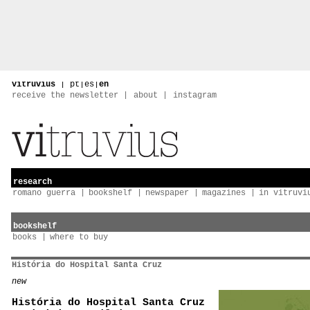
vitruvius
|
pt
|
es
|
en
receive the newsletter
about
instagram
research
romano guerra
bookshelf
newspaper
magazines
in vitruvi
bookshelf
books
where to buy
História do Hospital Santa Cruz
new
História do Hospital Santa Cruz