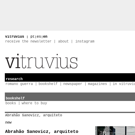
vitruvius
|
pt
|
es
|
en
receive the newsletter
about
instagram
research
romano guerra
bookshelf
newspaper
magazines
in vitruvi
bookshelf
books
where to buy
Abrahão Sanovicz, arquiteto
new
Abrahão Sanovicz, arquiteto