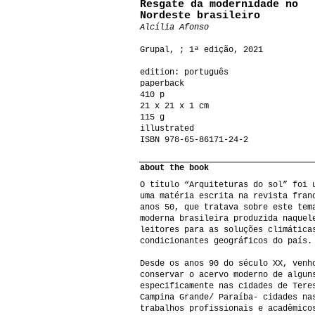
Resgate da modernidade no
Nordeste brasileiro
Alcília Afonso
Grupal, ; 1ª edição, 2021
edition: português
paperback
410 p
21 x 21 x 1 cm
115 g
illustrated
ISBN 978-65-86171-24-2
about the book
O título “Arquiteturas do sol” foi 
uma matéria escrita na revista fran
anos 50, que tratava sobre este tem
moderna brasileira produzida naquel
leitores para as soluções climática
condicionantes geográficos do país.
Desde os anos 90 do século XX, venh
conservar o acervo moderno de algun
especificamente nas cidades de Tere
Campina Grande/ Paraíba- cidades na
trabalhos profissionais e acadêmico