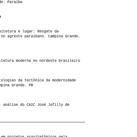
de. Paraíba
o
uitetura e lugar: Resgate da
 no agreste paraibano. Campina Grande.
itetura moderna no nordeste brasileiro
tologias da tectônica da modernidade
mpina Grande. PB
: análise do CAIC José Jofilly de