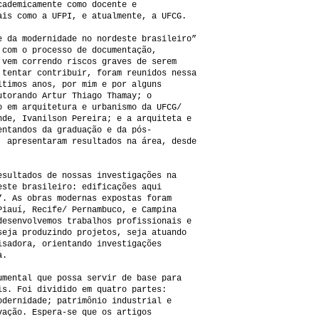
cademicamente como docente e
ais como a UFPI, e atualmente, a UFCG.
e da modernidade no nordeste brasileiro”
 com o processo de documentação,
 vem correndo riscos graves de serem
 tentar contribuir, foram reunidos nessa
ltimos anos, por mim e por alguns
utorando Artur Thiago Thamay; o
o em arquitetura e urbanismo da UFCG/
nde, Ivanilson Pereira; e a arquiteta e
entandos da graduação e da pós-
, apresentaram resultados na área, desde
esultados de nossas investigações na
este brasileiro: edificações aqui
”. As obras modernas expostas foram
Piauí, Recife/ Pernambuco, e Campina
desenvolvemos trabalhos profissionais e
seja produzindo projetos, seja atuando
isadora, orientando investigações
a.
umental que possa servir de base para
is. Foi dividido em quatro partes:
odernidade; patrimônio industrial e
vação. Espera-se que os artigos