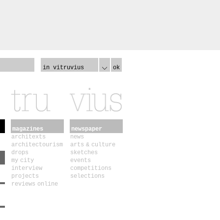
in vitruvius
ok
magazines
newspaper
architexts
news
architectourism
arts & culture
drops
sketches
my city
events
interview
competitions
projects
selections
reviews online