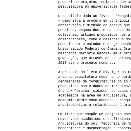
produzindo projetos, seja atuando a
pesquisadora em universidades feder
O subtítulo dado ao livro – “Resgat
– demonstra a procura em contribuir
conservação e difusão do acervo que
perdidos, esquecidos. E na busca de
coletânea, artigos produzidos nos ú
colaboradores, como o designer e do
pesquisador e estudante de graduaçã
Universidade Federal de Campina Gra
mestranda Marjorie Garcia- meus ori
graduação, que através de pesquisas
2015 até o presente momento.
A proposta do livro é divulgar os r
área de arquitetura moderna no nord
denominadas de “Arquiteturas do sol
produzidas nas cidades de Teresina/
Grande/ Paraíba- cidades nas quais 
acadêmicos na área de arquitetura, 
academicamente como docente e pesqu
arquitetônicas e relacionadas à áre
Um livro que compõe um conjunto doc
novos voos acadêmicos e profissiona
Arquiteturas do sol; Tectônica de m
modernidade e documentação e conser