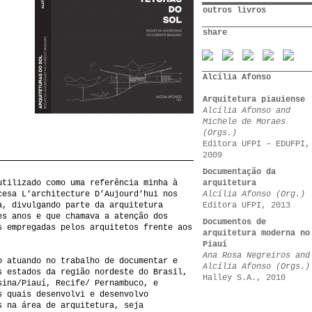
outros livros
share
Alcília Afonso
Arquitetura piauiense
Alcília Afonso and
Michele de Moraes
(Orgs.)
Editora UFPI – EDUFPI,
2009
Documentação da
utilizado como uma referência minha à
arquitetura
cesa L’architecture D’Aujourd’hui nos
Alcília Afonso (Org.)
a, divulgando parte da arquitetura
Editora UFPI, 2013
es anos e que chamava a atenção dos
Documentos de
s empregadas pelos arquitetos frente aos
arquitetura moderna no
Piauí
Ana Rosa Negreiros and
o atuando no trabalho de documentar e
Alcília Afonso (Orgs.)
s estados da região nordeste do Brasil,
Halley S.A., 2010
sina/Piauí, Recife/ Pernambuco, e
s quais desenvolvi e desenvolvo
s na área de arquitetura, seja