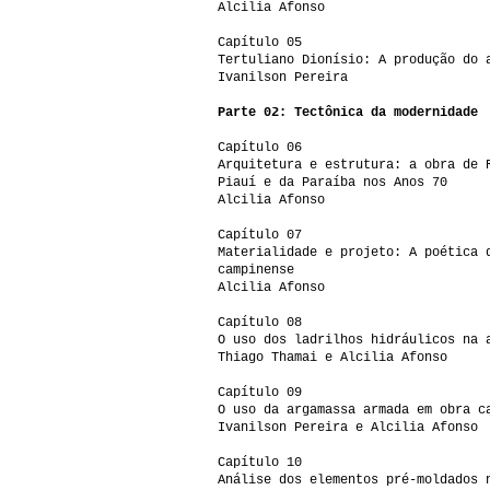
Alcilia Afonso
Capítulo 05
Tertuliano Dionísio: A produção do 
Ivanilson Pereira
Parte 02: Tectônica da modernidade
Capítulo 06
Arquitetura e estrutura: a obra de 
Piauí e da Paraíba nos Anos 70
Alcilia Afonso
Capítulo 07
Materialidade e projeto: A poética 
campinense
Alcilia Afonso
Capítulo 08
O uso dos ladrilhos hidráulicos na 
Thiago Thamai e Alcilia Afonso
Capítulo 09
O uso da argamassa armada em obra c
Ivanilson Pereira e Alcilia Afonso
Capítulo 10
Análise dos elementos pré-moldados 