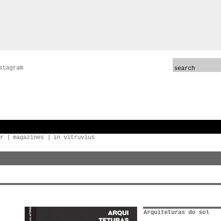
stagram
r
magazines
in vitruvius
Arquiteturas do sol