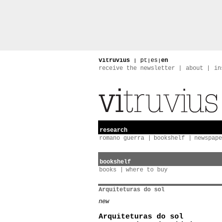
vitruvius
|
pt
|
es
|
en
receive the newsletter
about
in
research
romano guerra
bookshelf
newspape
bookshelf
books
where to buy
Arquiteturas do sol
new
Arquiteturas do sol