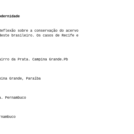
odernidade
Reflexão sobre a conservação do acervo
deste brasileiro. Os casos de Recife e
airro da Prata. Campina Grande.Pb
pina Grande, Paraíba
a. Pernambuco
rnambuco