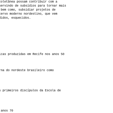
coletânea possam contribuir com a
servindo de subsídios para tornar mais
 bem como, subsidiar projetos de
cervo moderno nordestino, que vem
didos, esquecidos.
icas produzidas em Recife nos anos 50
rna do nordeste brasileiro como
s primeiros discípulos da Escola de
 anos 70