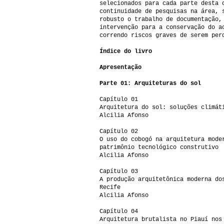
selecionados para cada parte desta 
continuidade de pesquisas na área, 
robusto o trabalho de documentação,
intervenção para a conservação do a
correndo riscos graves de serem per
Índice do livro
Apresentação
Parte 01: Arquiteturas do sol
Capítulo 01
Arquitetura do sol: soluções climát
Alcilia Afonso
Capítulo 02
O uso do cobogó na arquitetura mode
patrimônio tecnológico construtivo
Alcilia Afonso
Capítulo 03
A produção arquitetônica moderna do
Recife
Alcilia Afonso
Capítulo 04
Arquitetura brutalista no Piauí nos