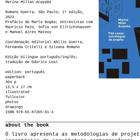
Marina Millan Acayaba
Romano Guerra, São Paulo; 1ª edição,
2023
Prefácio de Marta Bogéa; entrevistas com
Mauricio Pezo, Sofía von Ellrichshausen
e Manuel Aires Mateus
Coordenação editorial Abilio Guerra,
Fernanda Critelli e Silvana Romano
Edição bilíngue português/inglês;
tradução de Odorico Leal
edition: português
paperback
304 p
13,5 x 17 cm
illustrated
fullcolor
photos
drawings
ISBN 978-65-87205-01-4
about the book
O livro apresenta as metodologias de projet