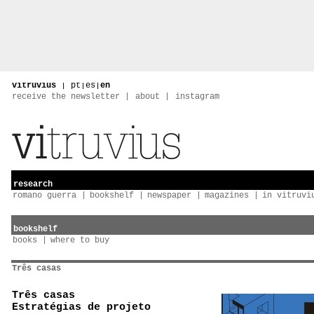
vitruvius
|
pt
|
es
|
en
receive the newsletter
about
instagram
research
romano guerra
bookshelf
newspaper
magazines
in vitruvi
bookshelf
books
where to buy
Três casas
Três casas
Estratégias de projeto