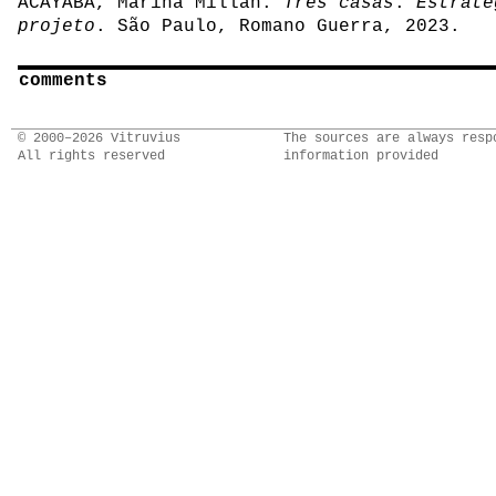
ACAYABA, Marina Millan.
Três casas
.
Estraté
projeto
. São Paulo, Romano Guerra, 2023.
comments
© 2000–2026 Vitruvius
The sources are always resp
All rights reserved
information provided