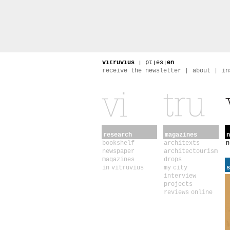
vitruvius
|
pt
|
es
|
en
receive the newsletter
about
in
research
magazines
n
bookshelf
architexts
n
newspaper
architectourism
magazines
drops
in vitruvius
my city
s
interview
projects
reviews online