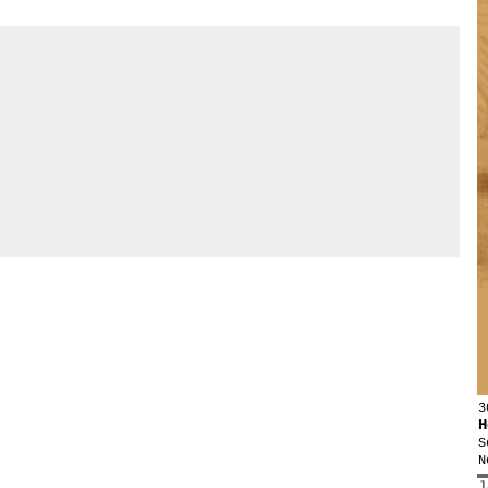
3
H
S
N
l