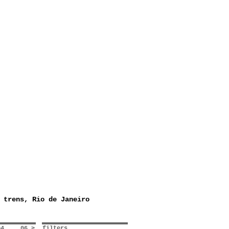
 trens, Rio de Janeiro
04
06 >
filters