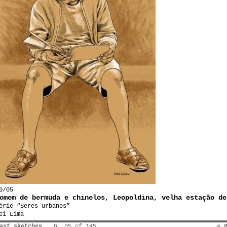
0/05
omem de bermuda e chinelos, Leopoldina, velha estação de
érie “Seres urbanos”
ei Lima
ast sketches
p. 05 of 145
< 