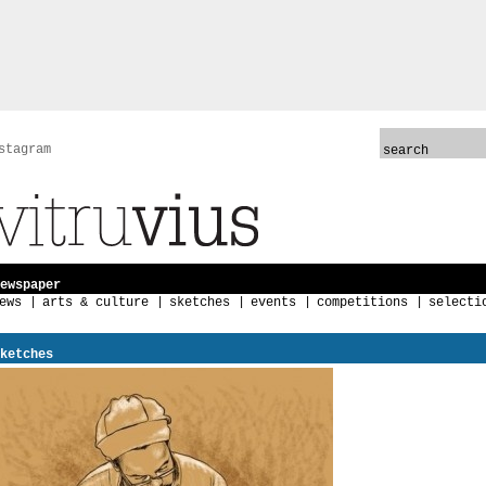
stagram
ewspaper
ews
arts & culture
sketches
events
competitions
selecti
ketches