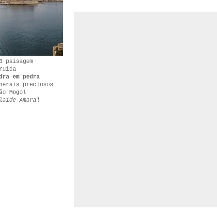
3 paisagem
ruída
dra em pedra
nerais preciosos
ão Mogol
laíde Amaral