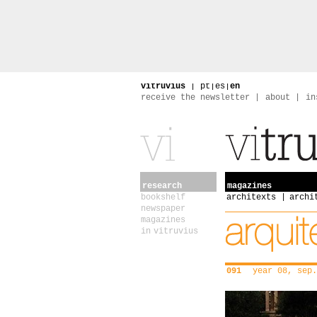
vitruvius
|
pt
|
es
|
en
receive the newsletter
about
in
research
magazines
bookshelf
architexts
archi
newspaper
magazines
in vitruvius
091
year 08, sep.