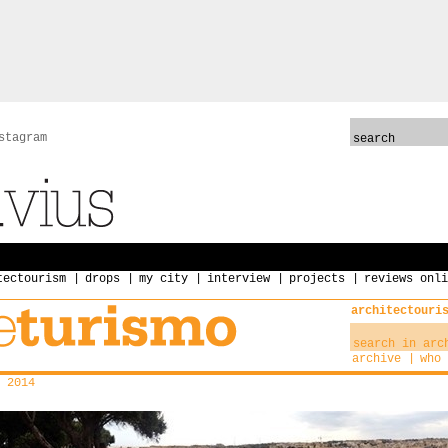
stagram
tectourism
drops
my city
interview
projects
reviews onli
architectouri
archive
who 
 2014