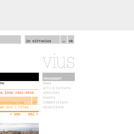
in vitruvius
ok
newspaper
ne
news
arts & culture
sm ISSN 1982-9930
sketches
events
ok
competitions
we are
rules
selections
< 090
092 >