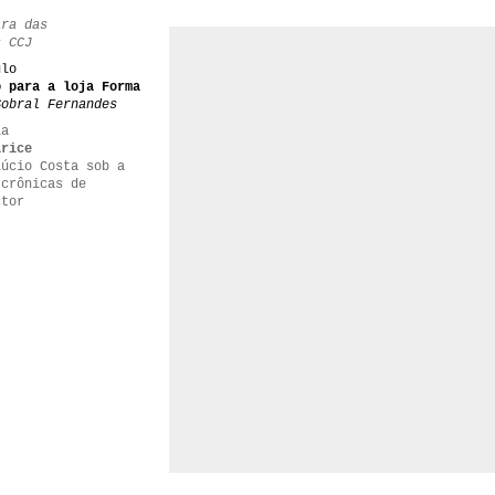
ara das
s CCJ
ulo
o para a loja Forma
Sobral Fernandes
ia
arice
Lúcio Costa sob a
 crônicas de
ctor