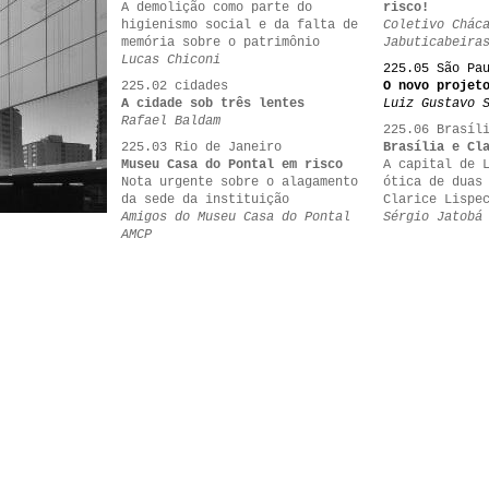
A demolição como parte do
risco!
higienismo social e da falta de
Coletivo Chác
memória sobre o patrimônio
Jabuticabeira
Lucas Chiconi
225.05 São Pa
225.02 cidades
O novo projet
A cidade sob três lentes
Luiz Gustavo 
Rafael Baldam
225.06 Brasíl
225.03 Rio de Janeiro
Brasília e Cl
Museu Casa do Pontal em risco
A capital de 
Nota urgente sobre o alagamento
ótica de duas
da sede da instituição
Clarice Lispe
Amigos do Museu Casa do Pontal
Sérgio Jatobá
AMCP