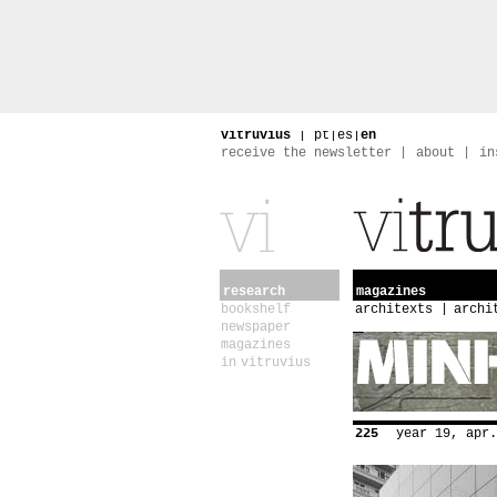
vitruvius
|
pt
|
es
|
en
receive the newsletter
about
in
research
magazines
bookshelf
architexts
archi
newspaper
magazines
in vitruvius
225
year 19, apr.