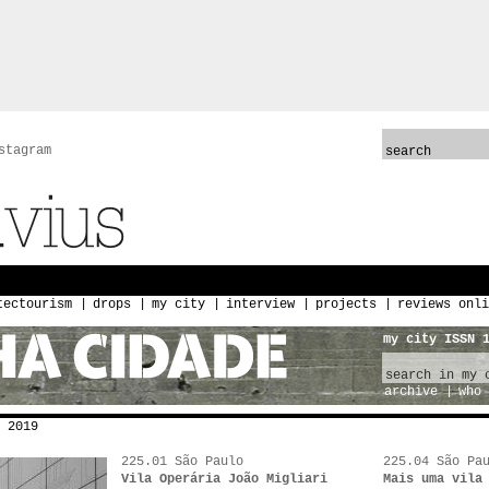
stagram
tectourism
drops
my city
interview
projects
reviews onli
my city ISSN 
archive
who 
 2019
225.01 São Paulo
225.04 São Pa
Vila Operária João Migliari
Mais uma vila