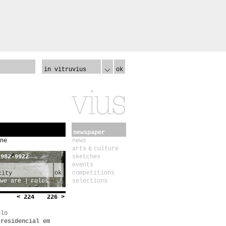
in vitruvius
ok
newspaper
ne
news
arts & culture
1982-9922
sketches
events
ok
competitions
we are
rules
selections
< 224
226 >
ulo
 residencial em