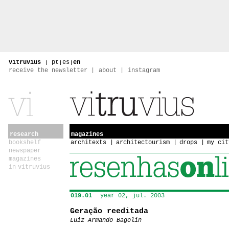
vitruvius
|
pt
|
es
|
en
receive the newsletter
about
instagram
research
magazines
bookshelf
architexts
architectourism
drops
my cit
newspaper
magazines
in vitruvius
019.01
year 02, jul. 2003
Geração reeditada
Luiz Armando Bagolin