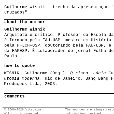
Guilherme Wisnik - trecho da apresentação "
Cruzados"
about the author
Guilherme Wisnik
Arquiteto e crítico. Professor da Escola da
é formado pela FAU-USP, mestre em História 
pela FFLCH-USP, doutorando pela FAU-USP, e 
da FAPESP. É colaborador do jornal Folha de
Paulo.
how to quote
WISNIK, Guilherme (Org.).
O risco
.
Lúcio Co
utopia moderna
. Rio de Janeiro, Bang Bang F
Produções Ltda, 2003.
comments
© 2000–2026 Vitruvius
The sources are always resp
All rights reserved
information provided