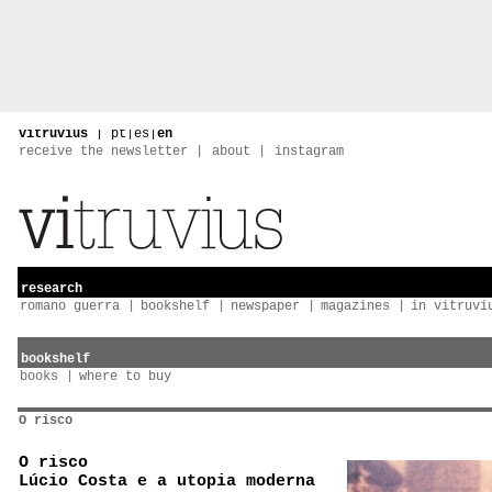
vitruvius
|
pt
|
es
|
en
receive the newsletter
about
instagram
research
romano guerra
bookshelf
newspaper
magazines
in vitruvi
bookshelf
books
where to buy
O risco
O risco
Lúcio Costa e a utopia moderna