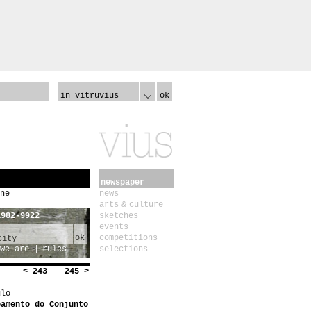
in vitruvius
ok
newspaper
ne
news
arts & culture
1982-9922
sketches
events
ok
competitions
we are
rules
selections
< 243
245 >
ulo
bamento do Conjunto