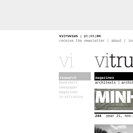
vitruvius
|
pt
|
es
|
en
receive the newsletter
about
in
research
magazines
bookshelf
architexts
archi
newspaper
magazines
in vitruvius
244
year 21, nov.