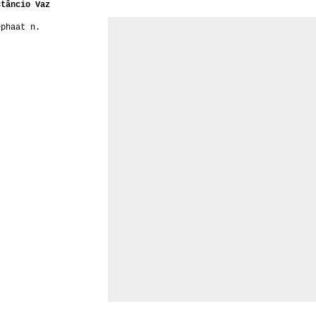
stâncio Vaz
ephaat n.