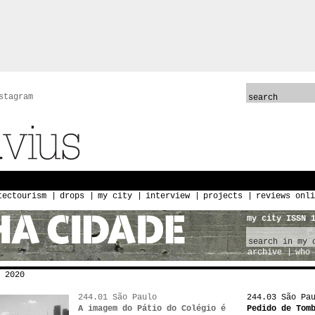
stagram
tectourism
drops
my city
interview
projects
reviews onli
my city ISSN 
archive
who 
 2020
244.01 São Paulo
244.03 São Pa
A imagem do Pátio do Colégio é
Pedido de Tom