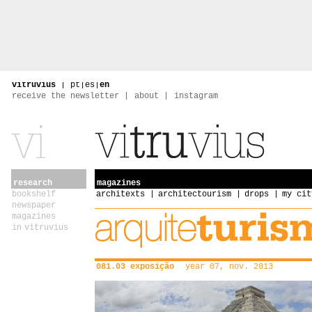
vitruvius
|
pt
|
es
|
en
receive the newsletter
about
instagram
research
magazines
bookshelf
architexts
architectourism
drops
my cit
newspaper
magazines
in vitruvius
081.03 exposição
year 07, nov. 2013