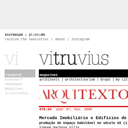
vitruvius
|
pt
|
es
|
en
receive the newsletter
about
instagram
research
magazines
bookshelf
architexts
architectourism
drops
my cit
newspaper
magazines
in vitruvius
078.04
year 07, nov. 2006
Mercado Imobiliário e Edifícios de
produção do espaço habitável no século XX (1
Simone Barbosa Villa