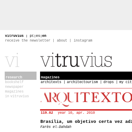
vitruvius
|
pt
|
es
|
en
receive the newsletter
about
instagram
research
magazines
bookshelf
architexts
architectourism
drops
my cit
newspaper
magazines
in vitruvius
119.02
year 10, apr. 2010
Brasília, um objetivo certa vez ad
Farès el-Dahdah