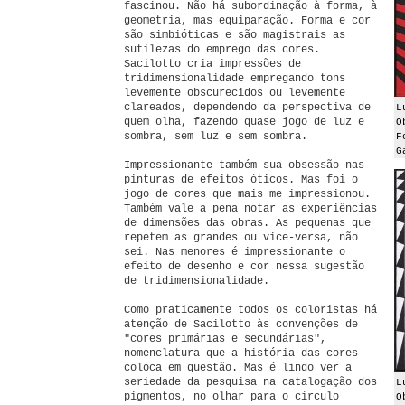
fascinou. Não há subordinação à forma, à
geometria, mas equiparação. Forma e cor
são simbióticas e são magistrais as
sutilezas do emprego das cores.
Sacilotto cria impressões de
tridimensionalidade empregando tons
levemente obscurecidos ou levemente
clareados, dependendo da perspectiva de
L
quem olha, fazendo quase jogo de luz e
O
sombra, sem luz e sem sombra.
F
G
Impressionante também sua obsessão nas
pinturas de efeitos óticos. Mas foi o
jogo de cores que mais me impressionou.
Também vale a pena notar as experiências
de dimensões das obras. As pequenas que
repetem as grandes ou vice-versa, não
sei. Nas menores é impressionante o
efeito de desenho e cor nessa sugestão
de tridimensionalidade.
Como praticamente todos os coloristas há
atenção de Sacilotto às convenções de
"cores primárias e secundárias",
nomenclatura que a história das cores
coloca em questão. Mas é lindo ver a
seriedade da pesquisa na catalogação dos
L
pigmentos, no olhar para o círculo
O