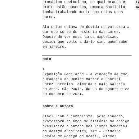
cromático newtoniano, do qual branco e
F
preto estão ausentes, embora Sacilotto
G
tenha trabalhado muito com estas duas
cores.
Até ontem estava em dúvida se voltaria a
dar meu curso de história das cores.
Depois de ver esta linda exposição,
decidi que volto a dá-lo sim, quem sabe
em janeiro.
nota
1
Exposição
Sacilotto – a vibração da cor
,
curadoria de Denise Mattar e Gabriel
Pérez-Barreiro. Almeida & Dale Galeria
de Arte, São Paulo, de 28 de agosto a 23
de outubro de 2021.
sobre a autora
Ethel Leon é jornalista, pesquisadora,
professora na área de história do design
brasileiro e autora dos livros
Memórias
do design brasileiro
,
IAC – Primeira
Escola de Design do Brasil
,
Michel