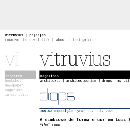
vitruvius
|
pt
|
es
|
en
receive the newsletter
about
instagram
research
magazines
bookshelf
architexts
architectourism
drops
my cit
newspaper
magazines
in vitruvius
169.02 exposição
year 22, oct. 2021
A simbiose de forma e cor em Luiz 
Ethel Leon