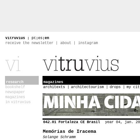
vitruvius
|
pt
|
es
|
en
receive the newsletter
about
instagram
research
magazines
bookshelf
architexts
architectourism
drops
my cit
newspaper
magazines
in vitruvius
042.01 Fortaleza CE Brasil
year 04, jan. 20
Memórias de Iracema
Solange Schramm