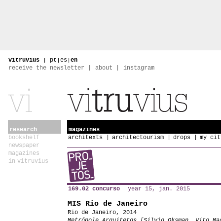
vitruvius
|
pt
|
es
|
en
receive the newsletter
about
instagram
research
magazines
bookshelf
architexts
architectourism
drops
my cit
newspaper
magazines
in vitruvius
169.02 concurso
year 15, jan. 2015
MIS Rio de Janeiro
Rio de Janeiro, 2014
Metrópole Arquitetos [Silvio Oksman, Vito Ma