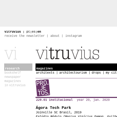
vitruvius
|
pt
|
es
|
en
receive the newsletter
about
instagram
research
magazines
bookshelf
architexts
architectourism
drops
my cit
newspaper
magazines
in vitruvius
229.01 institucional
year 20, jan. 2020
Ágora Tech Park
Joinville SC Brasil, 2019
Estúdio Módulo [Marcus Vinícius Damon, Guilh