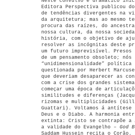
Neste convulso e dramático iníc
Editora Perspectiva publicou do
de tendências divergentes na vi
da arquitetura; mas ao mesmo te
procura das raízes, do ancestra
nossa cultura, da nossa socieda
história, com o objetivo de aju
resolver as incógnitas deste pr
um futuro imprevisível. Presos 
de um pensamento obsoleto; nós 
“unidimensionalidade” política 
questionada por Herbert Marcuse
que deveriam desaparecer as con
com a crise dos grandes sistema
começar uma época de articulaç
similitudes e diferenças (Jacqu
rizomas e multiplicidades (Gill
Guattari). Voltamos á antítese 
Deus e o Diabo. A harmonia entr
extinta: Cristo se contrapõe a 
a validade do Evangelho –
God B
Saddam Hussein recita o Corão. 