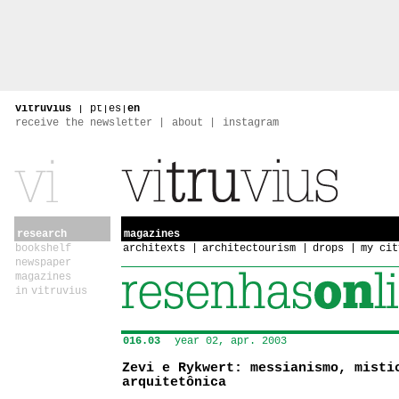
vitruvius
|
pt
|
es
|
en
receive the newsletter
about
instagram
research
magazines
bookshelf
architexts
architectourism
drops
my cit
newspaper
magazines
in vitruvius
016.03
year 02, apr. 2003
Zevi e Rykwert: messianismo, misti
arquitetônica