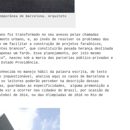
emporânea de Barcelona. Arquiteto
ano foi transformado no seu avesso pelas chamadas
mento urbano, e, ao invés de resolver os problemas das
e em facilitar a construção de projetos faraônicos,
ntes brancos”, que constituirão pesada herança destinada
apenas um fardo. Esse planejamento, por isto mesmo
co”, nasceu sob a marca das parcerias público-privadas e
 Estado Providência.
onhecida no manejo hábil da palavra escrita, de texto
o inquestionável, analisa aqui os casos de Barcelona e
 os leitores poderão perceber na descrição dessas
as, guardadas as especificidades, alguma premonição a
de vir a ocorrer nas cidades do Brasil, por ocasião da
utebol de 2014, ou das Olimpíadas de 2016 no Rio de