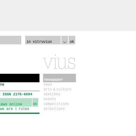
in vitruvius
ok
newspaper
ne
news
arts & culture
e ISSN 2175-6694
sketches
events
ok
competitions
we are
rules
selections