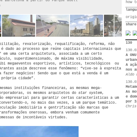
de Barcelona a partir do Parque Güell
how t
a
langu
orig
share
130
bilitação, revalorização, requalificação, reforma, não
 é dado ao processo que reúne capitais internacionais que
130.0
” em uma certa arquitetura, associada a um certo
A ONU
áculo, superdimensionado, de máxima visibilidade,
urban
ibi megaeventos esportivos, artísticos, tecnológicos ou
A açã
Arantes assim descreve esse fenômeno: “vive-se à espreita
nos a
a fazer negócios! Sendo que o que está a venda é um
Aldo 
 própria cidade”.
130.0
Metam
mesmas instituições financeiras, as mesmas mega-
As mo
orporadoras, os mesmos arquitetos do
star system
,
e dom
ão empresarial para garantir certas características a um
por I
convertendo-o, no mais das vezes, a um parque temático.
Chris
eculação imobiliária e gentrificação são marcas que
ransformações onerosas, embora venham comumente
omessas de incontáveis virtudes.