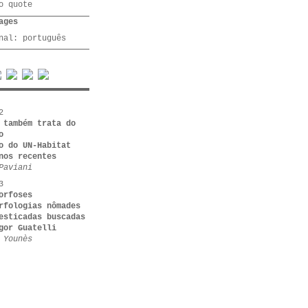
o quote
ages
inal:
português
2
 também trata do
o
o do UN-Habitat
nos recentes
Paviani
3
orfoses
rfologias nômades
esticadas buscadas
gor Guatelli
 Younès