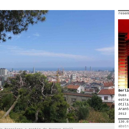
resen
Berli
Duas 
estra
Otíli
Arant
2012
130.0
abstr