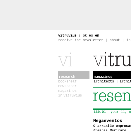
vitruvius
|
pt
|
es
|
en
receive the newsletter
about
in
research
magazines
bookshelf
architexts
archi
newspaper
magazines
in vitruvius
130.01
year 11, o
Megaeventos
O arrastão empresa
Erminia Maricato