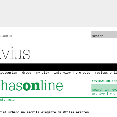
stagram
tectourism
drops
my city
interview
projects
reviews onli
reviews onlin
archive
who 
ct. 2012
rial urbano na escrita elegante de Otilia Arantes