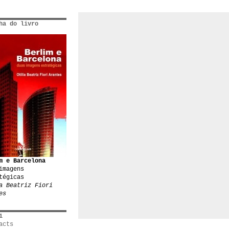
ha do livro
m e Barcelona
imagens
tégicas
a Beatriz Fiori
es
1
acts