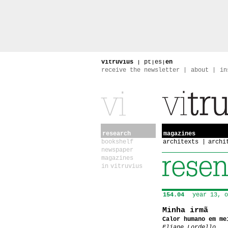
vitruvius
|
pt
|
es
|
en
receive the newsletter
about
in
research
magazines
bookshelf
architexts
archi
newspaper
magazines
in vitruvius
154.04
year 13, o
Minha irmã
Calor humano em me
Eliane Lordello