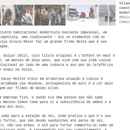
Vilan
const
moder
Mônic
Camar
njunto habitacional modernista bastante impessoal, um
tagonista, uma coadjuvante – eis os elementos com os
uíça Ursula Meier faz um grande filme deste que é seu
agem.
, Suíça/ 2012), cujo título original é
L'Enfant en Haut
é
n, um menino de doze anos, que vive com sua irmã Louise
itacional ao lado de uma rodovia e aos pés do teleférico
e esqui na Suíça.
 Kacey Mottet Klein em primorosa atuação e Louise é
tarimbada Léa Seydoux, protagonista de
Azul é a cor mais
em por filmes de Woody Allen.
m emprego fixo, e sendo ela uma pessoa que não sabe
o menino Simon toma para si a subsistência de ambos e a
asa dos dois.
 sobe para a estação de ski, onde pratica o que é o seu
s furtos, que vão desde sanduíches até pares de ski.
to, não usa armas, e até para furtar comporta-se como um