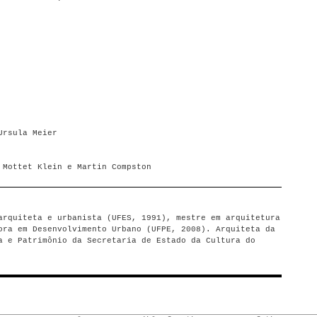
Ursula Meier
 Mottet Klein e Martin Compston
arquiteta e urbanista (UFES, 1991), mestre em arquitetura
ora em Desenvolvimento Urbano (UFPE, 2008). Arquiteta da
a e Patrimônio da Secretaria de Estado da Cultura do