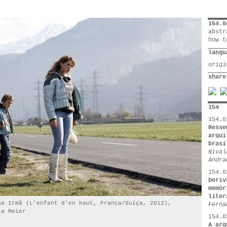
154.0
abstr
how t
langu
orig
share
154
154.0
Resse
arqui
brasi
Nival
Andra
154.0
Deriv
memór
liter
ha Irmã (L'enfant d'en haut, França/Suíça, 2012),
Ferna
la Meier
154.0
A arq