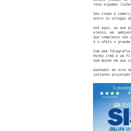
menino levado. De 
leva algumas liçõe
Seu roubo é comerc
entre os colegas d
Até aqui, ao que p
elenco, em ambient
que complexos são 
é o afeto o grande
Com uma fotografia
Minha irmã
é um fil
num mundo em que c
Ganhador do Urso d
instante projetado