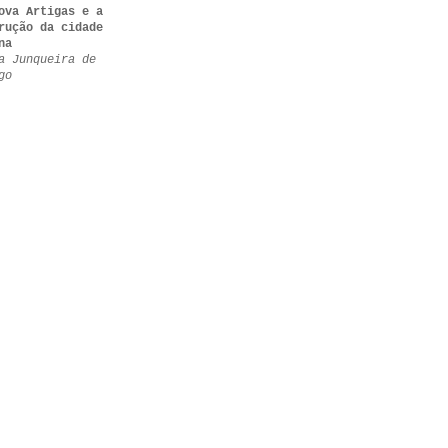
ova Artigas e a
rução da cidade
na
a Junqueira de
go