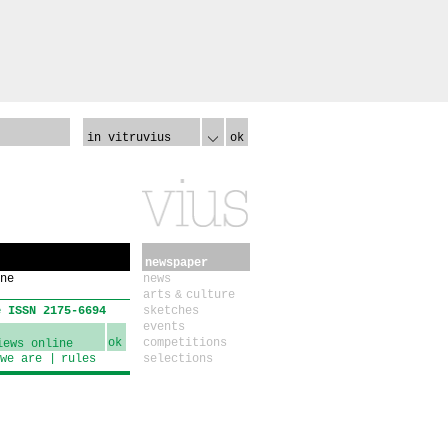
in vitruvius
ok
newspaper
ne
news
arts & culture
e ISSN 2175-6694
sketches
events
ok
competitions
we are
rules
selections