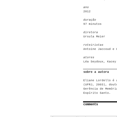
ano
2012
duração
97 minutos
diretora
Ursula Meier
roteiristas
Antoine Jaccoud e 
atores
Léa Seydoux, Kacey
sobre a autora
Eliane Lordello é 
(UFRJ, 2003), dout
Gerência de Memóri
Espírito Santo.
comments