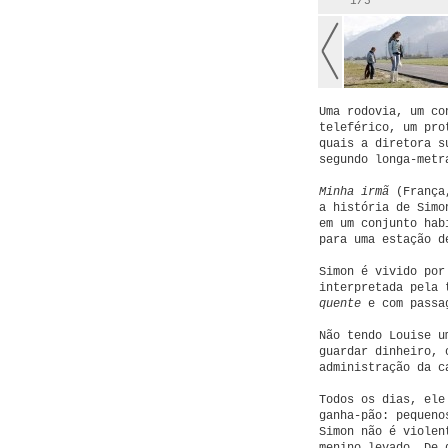
1/5
Uma rodovia, um co
teleférico, um pro
quais a diretora s
segundo longa-metr
Minha irmã
(França
a história de Simo
em um conjunto hab
para uma estação d
Simon é vivido por
interpretada pela 
quente
e com passag
Não tendo Louise u
guardar dinheiro, 
administração da c
Todos os dias, ele
ganha-pão: pequeno
Simon não é violen