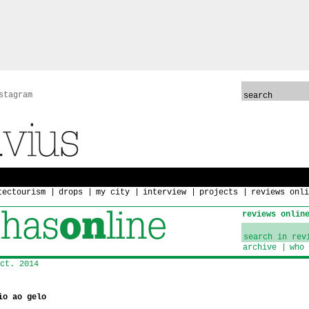
stagram
tectourism
drops
my city
interview
projects
reviews onli
reviews onlin
archive
who 
ct. 2014
io ao gelo