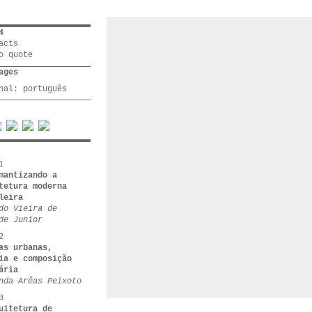
4
acts
o quote
ages
inal:
português
1
mantizando a
tetura moderna
leira
do Vieira de
de Junior
2
as urbanas,
ia e composição
ária
nda Arêas Peixoto
3
uitetura de