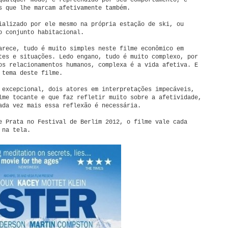
qualquer modo, é repreendido por seu comportamento, e
s que lhe marcam afetivamente também.
ializado por ele mesmo na própria estação de ski, ou
o conjunto habitacional.
arece, tudo é muito simples neste filme econômico em
es e situações. Ledo engano, tudo é muito complexo, por
os relacionamentos humanos, complexa é a vida afetiva. E
 tema deste filme.
 excepcional, dois atores em interpretações impecáveis,
me tocante e que faz refletir muito sobre a afetividade,
ada vez mais essa reflexão é necessária.
e Prata no Festival de Berlim 2012, o filme vale cada
 na tela.