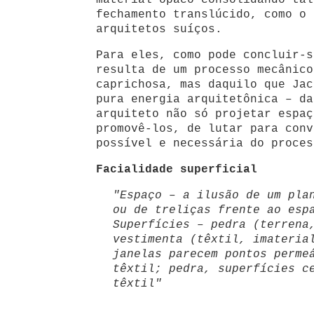
material opaco consolidando tal
fechamento translúcido, como o 
arquitetos suíços.
Para eles, como pode concluir-s
resulta de um processo mecânico
caprichosa, mas daquilo que Jac
pura energia arquitetônica – da
arquiteto não só projetar espaç
promovê-los, de lutar para conv
possível e necessária do proce
Facialidade superficial
"Espaço – a ilusão de um pla
ou de treliças frente ao esp
Superfícies – pedra (terrena
vestimenta (têxtil, imateria
janelas parecem pontos perme
têxtil; pedra, superfícies c
têxtil"