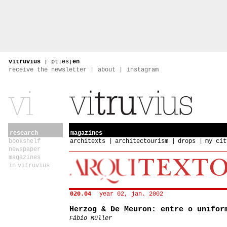
vitruvius
|
pt
|
es
|
en
receive the newsletter
about
instagram
research
magazines
bookshelf
architexts
architectourism
drops
my cit
newspaper
magazines
in vitruvius
020.04
year 02, jan. 2002
Herzog & De Meuron: entre o unifor
Fábio Müller