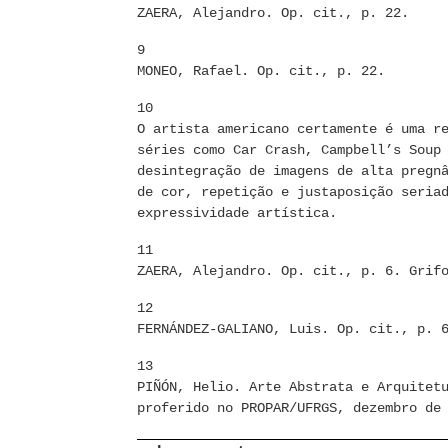
ZAERA, Alejandro. Op. cit., p. 22.
9
MONEO, Rafael. Op. cit., p. 22.
10
O artista americano certamente é uma r
séries como Car Crash, Campbell’s Soup
desintegração de imagens de alta pregn
de cor, repetição e justaposição seria
expressividade artística.
11
ZAERA, Alejandro. Op. cit., p. 6. Grif
12
FERNÁNDEZ-GALIANO, Luis. Op. cit., p. 
13
PIÑÓN, Helio. Arte Abstrata e Arquitet
proferido no PROPAR/UFRGS, dezembro de