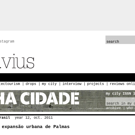
stagram
tectourism
drops
my city
interview
projects
reviews onli
my city ISSN 
archive
who 
rasil
year 12, oct. 2011
 expansão urbana de Palmas