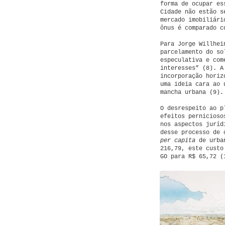
forma de ocupar es
Cidade não estão s
mercado imobiliári
ônus é comparado c
Para Jorge Willhei
parcelamento do so
especulativa e com
interesses” (8). A
incorporação horiz
uma ideia cara ao 
mancha urbana (9).
O desrespeito ao p
efeitos pernicioso
nos aspectos juríd
desse processo de 
per capita
de urban
216,79, este custo
GO para R$ 65,72 (