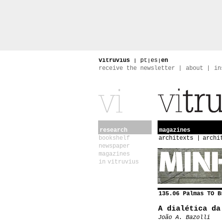
vitruvius
|
pt
|
es
|
en
receive the newsletter
about
in
research
magazines
bookshelf
architexts
archi
newspaper
magazines
in vitruvius
135.06 Palmas TO B
A dialética da
João A. Bazolli