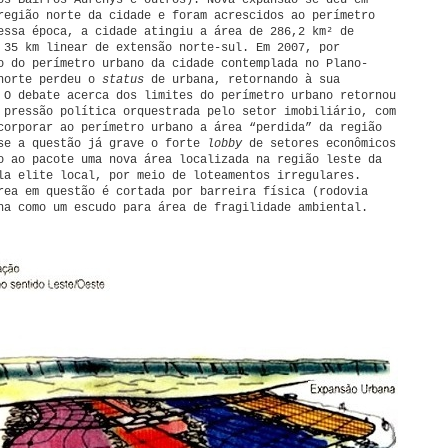
os Bairros Aurenys e outros). Nova expansão se deu em
região norte da cidade e foram acrescidos ao perímetro
essa época, a cidade atingiu a área de 286,2 km² de
 35 km linear de extensão norte-sul. Em 2007, por
o do perímetro urbano da cidade contemplada no Plano-
 norte perdeu o
status
de urbana, retornando à sua
 O debate acerca dos limites do perímetro urbano retornou
 pressão política orquestrada pelo setor imobiliário, com
corporar ao perímetro urbano a área “perdida” da região
se a questão já grave o forte
lobby
de setores econômicos
o ao pacote uma nova área localizada na região leste da
la elite local, por meio de loteamentos irregulares.
rea em questão é cortada por barreira física (rodovia
na como um escudo para área de fragilidade ambiental.