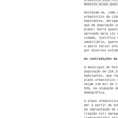
Arquiteto Luiz Fer
Website Grupo Quat
Destacam-se, como 
urbanístico da cid
habitantes, abriga
que da população u
plano; Outra quest
aprovado pela Lei 
cidade, justifica 
imobiliário, quere
o pacto social est
por diversos estud
As contradições da
O município de Pal
população de 228.2
habitantes, que re
plano urbanístico 
sejam 139 mil de 2
93%, na ocupação d
demográfica.
O plano urbanístic
km² a partir de en
da implantação da 
(região sul) agreg