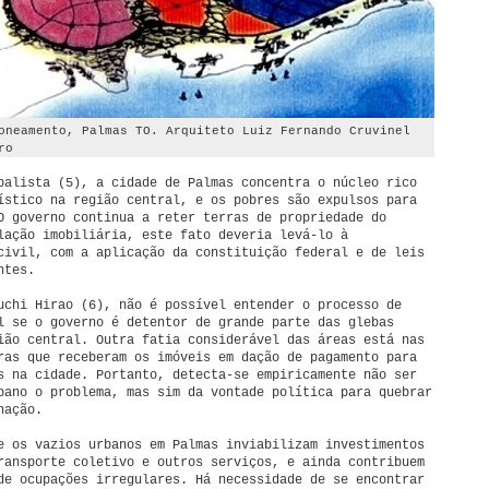
oneamento, Palmas TO. Arquiteto Luiz Fernando Cruvinel
ro
balista (5), a cidade de Palmas concentra o núcleo rico
ístico na região central, e os pobres são expulsos para
O governo continua a reter terras de propriedade do
lação imobiliária, este fato deveria levá-lo à
civil, com a aplicação da constituição federal e de leis
ntes.
uchi Hirao (6), não é possível entender o processo de
l se o governo é detentor de grande parte das glebas
ião central. Outra fatia considerável das áreas está nas
ras que receberam os imóveis em dação de pagamento para
s na cidade. Portanto, detecta-se empiricamente não ser
bano o problema, mas sim da vontade política para quebrar
nação.
e os vazios urbanos em Palmas inviabilizam investimentos
ransporte coletivo e outros serviços, e ainda contribuem
de ocupações irregulares. Há necessidade de se encontrar