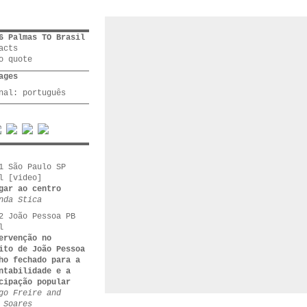
6 Palmas TO Brasil
acts
o quote
ages
inal:
português
1 São Paulo SP
l [video]
gar ao centro
nda Stica
2 João Pessoa PB
l
ervenção no
ito de João Pessoa
ho fechado para a
ntabilidade e a
cipação popular
go Freire and
 Soares