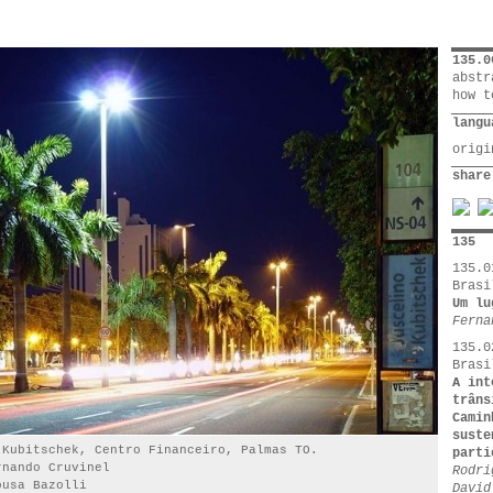
135.0
abstr
how t
langu
orig
share
135
135.0
Brasi
Um lu
Ferna
135.0
Brasi
A int
trâns
Camin
suste
 Kubitschek, Centro Financeiro, Palmas TO.
parti
rnando Cruvinel
Rodri
ousa Bazolli
David