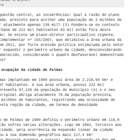
nando Cruvinel
ro
questão central, as incoerências: Qual a razão do plano
ade, previsto para acolher uma população de 2 milhões de
r atualmente apenas 139 mil? (3) Pondera-se no contexto
rbana de 222 mil habitantes 83 mil estão fora deste
ão: Se existe um plano-diretor participativo vigente,
Complementar nº 155/2007, que delimitou a área urbana da
em 2011, por forte pressão política estimulada pelo setor
r expandir o perímetro urbano da cidade, desconsiderando
abelecido, considerando o quadro desfavorável demonstrado
os?
 ocupação da cidade de Palmas
mas implantado em 1989 possui área de 2.218,94 km² e
97 habitantes. A sua área urbana, possui 222 mil
presenta 97,12% da população do município (4) e o seu
original abriga atualmente 7% da população prevista,
 milhões de habitantes, registrando uma ociosidade de
esta região da cidade, em termos de densidade
o de Palmas de 1989 definiu o perímetro urbano em 110,8
tão sofreu varias alterações. Logo em 1992, terceiro ano
cidade, pela ocorrência da expansão linear da cidade
ou à sua dimensão geográfica mais 117,4 km²