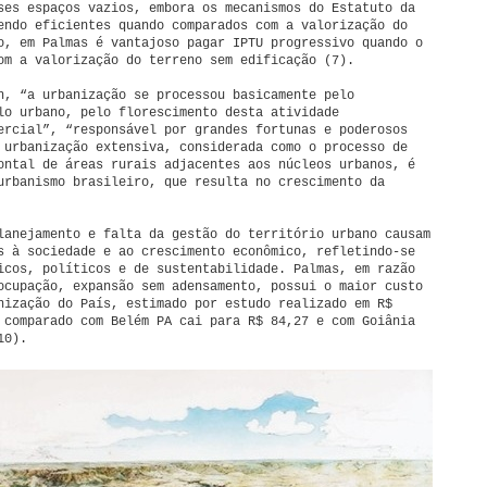
ses espaços vazios, embora os mecanismos do Estatuto da
endo eficientes quando comparados com a valorização do
o, em Palmas é vantajoso pagar IPTU progressivo quando o
om a valorização do terreno sem edificação (7).
n, “a urbanização se processou basicamente pelo
lo urbano, pelo florescimento desta atividade
ercial”, “responsável por grandes fortunas e poderosos
 urbanização extensiva, considerada como o processo de
ontal de áreas rurais adjacentes aos núcleos urbanos, é
urbanismo brasileiro, que resulta no crescimento da
lanejamento e falta da gestão do território urbano causam
s à sociedade e ao crescimento econômico, refletindo-se
icos, políticos e de sustentabilidade. Palmas, em razão
ocupação, expansão sem adensamento, possui o maior custo
ização do País, estimado por estudo realizado em R$
 comparado com Belém PA cai para R$ 84,27 e com Goiânia
10).