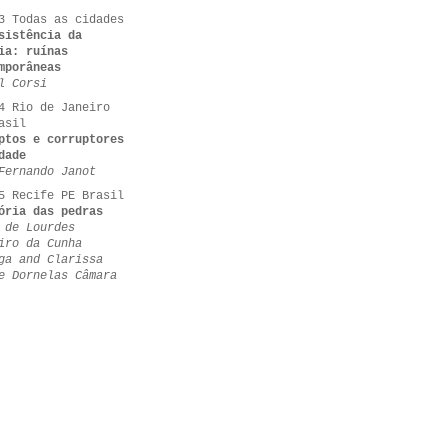
3 Todas as cidades
sistência da
ia: ruínas
mporâneas
l Corsi
4 Rio de Janeiro
asil
ptos e corruptores
dade
Fernando Janot
5 Recife PE Brasil
ória das pedras
 de Lourdes
iro da Cunha
ga and Clarissa
e Dornelas Câmara