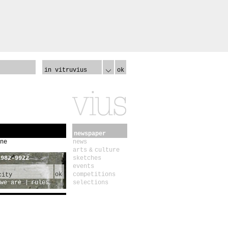
in vitruvius
ok
newspaper
ne
news
arts & culture
1982-9922
sketches
events
ok
competitions
we are
rules
selections