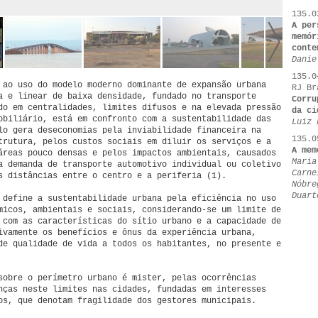
135.0
A per
memór
conte
Danie
135.0
 ao uso do modelo moderno dominante de expansão urbana
RJ Br
a e linear de baixa densidade, fundado no transporte
Corru
do em centralidades, limites difusos e na elevada pressão
da ci
obiliário, está em confronto com a sustentabilidade das
Luiz 
lo gera deseconomias pela inviabilidade financeira na
135.0
trutura, pelos custos sociais em diluir os serviços e a
A mem
áreas pouco densas e pelos impactos ambientais, causados
Maria
a demanda de transporte automotivo individual ou coletivo
Carne
s distâncias entre o centro e a periferia (1).
Nóbre
Duart
 define a sustentabilidade urbana pela eficiência no uso
micos, ambientais e sociais, considerando-se um limite de
 com as características do sítio urbano e a capacidade de
ivamente os benefícios e ônus da experiência urbana,
de qualidade de vida a todos os habitantes, no presente e
sobre o perímetro urbano é mister, pelas ocorrências
nças neste limites nas cidades, fundadas em interesses
os, que denotam fragilidade dos gestores municipais.