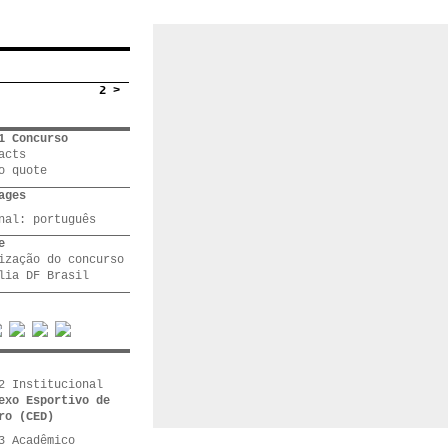
2 >
1 Concurso
acts
o quote
ages
inal:
português
e
ização do concurso
lia DF Brasil
2 Institucional
exo Esportivo de
ro (CED)
3 Acadêmico