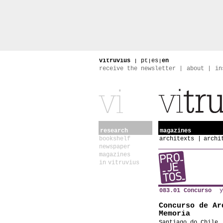
vitruvius
|
pt
|
es
|
en
receive the newsletter
about
in
research
magazines
bookshelf
architexts
archi
newspaper
magazines
in vitruvius
083.01 Concurso
y
Concurso de Ar
Memoria
Santiago do Chile,