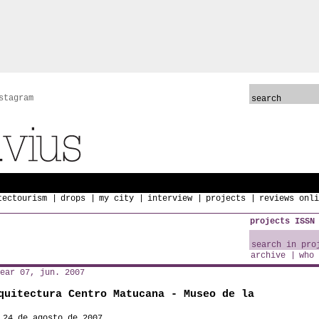
stagram
tectourism
drops
my city
interview
projects
reviews onli
projects ISSN
archive
who 
ear 07, jun. 2007
quitectura Centro Matucana - Museo de la
 24 de agosto de 2007