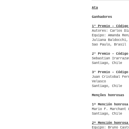
Ata
Ganhadores
1° Premio – Código
Autores: Carlos Di
Equipo: Amanda Ren
Juliana Baldocchi,
Sao Paulo, Brasil
2° Premio – Código
Sebastian Irarraza
Santiago, Chile
3° Premio – Código
Juan Cristobal Fer
Velasco
Santiago, Chile
Menções honrosas
1ª Mención honrosa
Mario F. Marchant 
Santiago, Chile
2ª Mención honrosa
Equipo: Bruno Cast