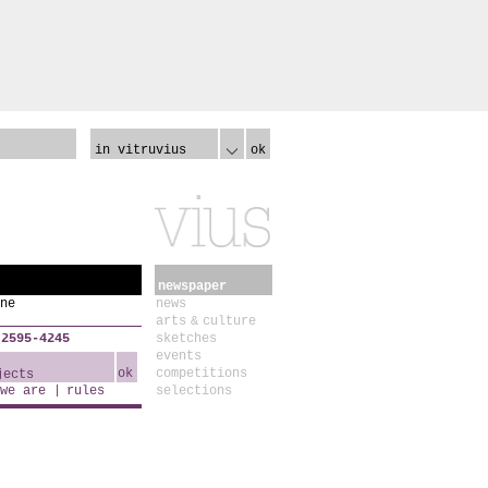
in vitruvius
ok
newspaper
ne
news
arts & culture
 2595-4245
sketches
events
ok
competitions
we are
rules
selections