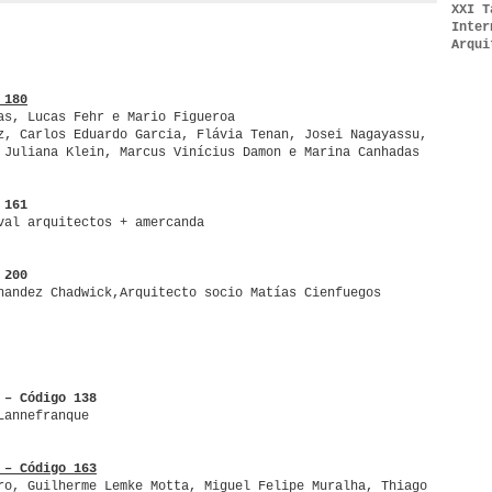
XXI T
Inter
Arqui
 180
as, Lucas Fehr e Mario Figueroa
z, Carlos Eduardo Garcia, Flávia Tenan, Josei Nagayassu,
 Juliana Klein, Marcus Vinícius Damon e Marina Canhadas
 161
val arquitectos + amercanda
 200
nandez Chadwick,Arquitecto socio Matías Cienfuegos
 – Código 138
Lannefranque
 – Código 163
ro, Guilherme Lemke Motta, Miguel Felipe Muralha, Thiago