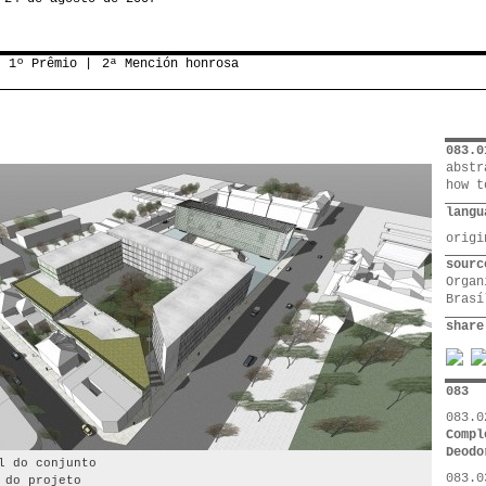
1º Prêmio
2ª Mención honrosa
083.0
abstr
how t
langu
orig
sourc
Organ
Brasí
share
083
083.0
Compl
Deodo
l do conjunto
083.0
 do projeto