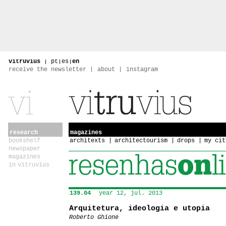
vitruvius
|
pt
|
es
|
en
receive the newsletter
about
instagram
research
magazines
bookshelf
architexts
architectourism
drops
my cit
newspaper
magazines
in vitruvius
139.04
year 12, jul. 2013
Arquitetura, ideologia e utopia
Roberto Ghione