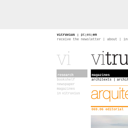
vitruvius
|
pt
|
es
|
en
receive the newsletter
about
in
research
magazines
bookshelf
architexts
archi
newspaper
magazines
in vitruvius
069.06 editorial