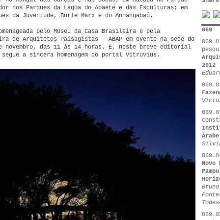
, no Mangal das Garças e nas Docas; em Macapá no Parque
share
dor nos Parques da Lagoa do Abaeté e das Esculturas; em
ues da Juventude, Burle Marx e do Anhangabaú.
069
omenageada pelo Museu da Casa Brasileira e pela
ira de Arquitetos Paisagistas – ABAP em evento na sede do
069.0
e novembro, das 11 às 14 horas. E, neste breve editorial
pesqu
 segue a sincera homenagem do portal Vitruvius.
Arqui
2012
Eduar
069.0
Fazen
Victo
069.0
const
Insti
Árabe
Silvi
069.0
Novo 
Pampu
Horiz
Bruno
Fonte
Todes
069.0