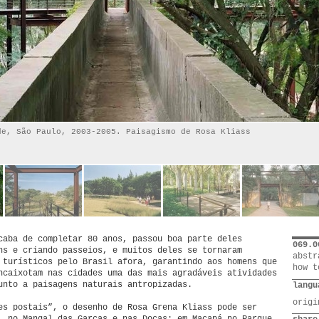
de, São Paulo, 2003-2005. Paisagismo de Rosa Kliass
caba de completar 80 anos, passou boa parte deles
069.0
ns e criando passeios, e muitos deles se tornaram
abstr
 turísticos pelo Brasil afora, garantindo aos homens que
how t
ncaixotam nas cidades uma das mais agradáveis atividades
unto a paisagens naturais antropizadas.
langu
orig
es postais”, o desenho de Rosa Grena Kliass pode ser