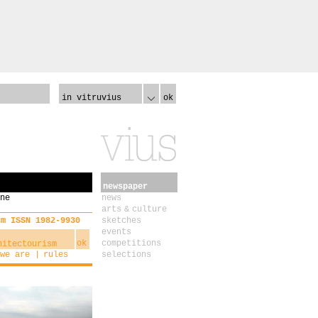
in vitruvius
ok
newspaper
ne
news
arts & culture
sm ISSN 1982-9930
sketches
events
ok
competitions
we are
rules
selections