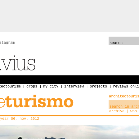
stagram
tectourism
drops
my city
interview
projects
reviews onli
architectouri
archive
who 
year 06, nov. 2012