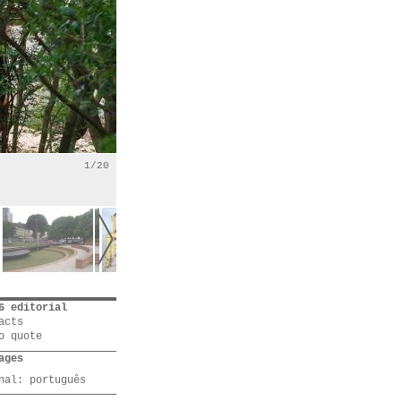
1/20
6 editorial
acts
o quote
ages
inal:
português