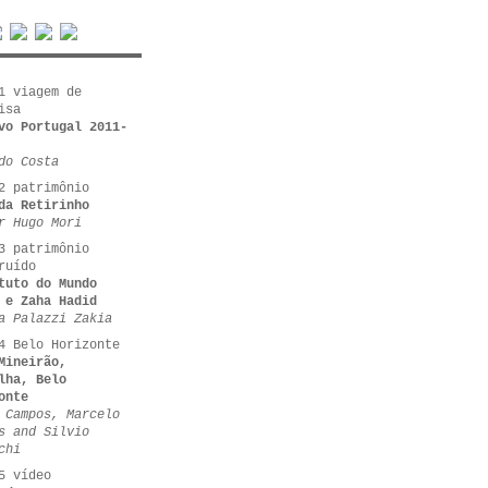
1 viagem de
isa
vo Portugal 2011-
do Costa
2 patrimônio
da Retirinho
r Hugo Mori
3 patrimônio
ruído
tuto do Mundo
 e Zaha Hadid
a Palazzi Zakia
4 Belo Horizonte
Mineirão,
lha, Belo
onte
 Campos, Marcelo
s and Silvio
chi
5 vídeo