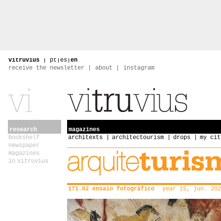
vitruvius
|
pt
|
es
|
en
receive the newsletter
about
instagram
research
magazines
bookshelf
architexts
architectourism
drops
my cit
newspaper
magazines
in vitruvius
171.02 ensaio fotográfico
year 15, jun. 202