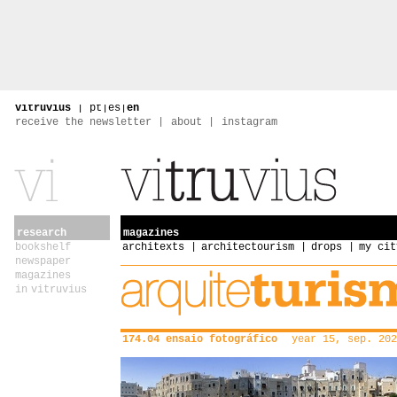
vitruvius
|
pt
|
es
|
en
receive the newsletter
about
instagram
research
magazines
bookshelf
architexts
architectourism
drops
my cit
newspaper
magazines
in vitruvius
174.04 ensaio fotográfico
year 15, sep. 202