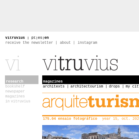
vitruvius
|
pt
|
es
|
en
receive the newsletter
about
instagram
research
magazines
bookshelf
architexts
architectourism
drops
my cit
newspaper
magazines
in vitruvius
175.04 ensaio fotográfico
year 15, oct. 202