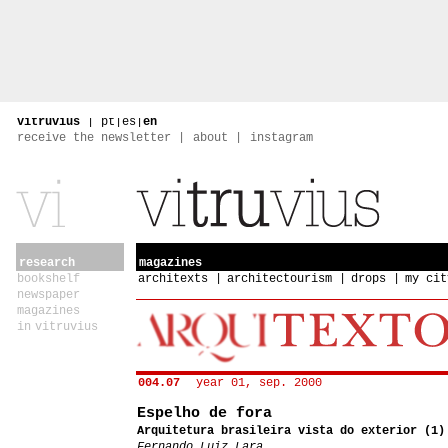
vitruvius
|
pt
|
es
|
en
receive the newsletter
about
instagram
research
magazines
bookshelf
architexts
architectourism
drops
my cit
newspaper
magazines
in vitruvius
004.07
year 01, sep. 2000
Espelho de fora
Arquitetura brasileira vista do exterior (1)
Fernando Luiz Lara