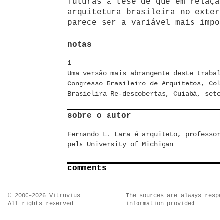
futuras a tese de que em relaçã
arquitetura brasileira no exter
parece ser a variável mais impo
notas
1
Uma versão mais abrangente deste traba
Congresso Brasileiro de Arquitetos, Co
Brasielira Re-descobertas, Cuiabá, set
sobre o autor
Fernando L. Lara é arquiteto, professo
pela University of Michigan
comments
© 2000–2026 Vitruvius
The sources are always resp
All rights reserved
information provided