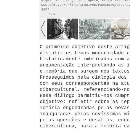
A galeria Passage de l'Opéra, em Paris. Dis
www.ufmg.br/online/arquivos/Passage%20Opera
2007
1/8
O primeiro objetivo deste artig
discutir os temas modernidade e
historicamente imbricados com a
argumentação interpretando as i
e memória que surgem nos textos
Prosseguimos pela dialogia dos 
com seus correspondentes na atu
cibercultural, referenciando-no
Esse diálogo permitiu-nos cumpr
objetivo: refletir sobre as rep
memória engendradas pelas novas
inauguradas pelas novíssimas mí
pelas questões e desafios, enge
cibercultura, para a memória da