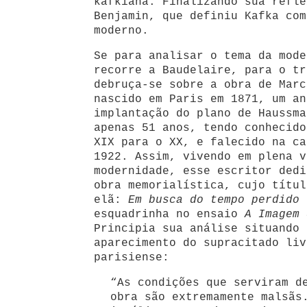
kafkiana. Finalizando sua refle
Benjamin, que definiu Kafka com
moderno.
Se para analisar o tema da mode
recorre a Baudelaire, para o tr
debruça-se sobre a obra de Marc
nascido em Paris em 1871, um an
implantação do plano de Haussma
apenas 51 anos, tendo conhecido
XIX para o XX, e falecido na ca
1922. Assim, vivendo em plena v
modernidade, esse escritor dedi
obra memorialística, cujo títul
elã:
Em busca do tempo perdido
(
esquadrinha no ensaio
A Imagem
Principia sua análise situando 
aparecimento do supracitado liv
parisiense:
“As condições que serviram d
obra são extremamente malsãs