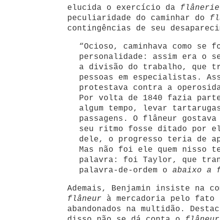
elucida o exercício da
flânerie
peculiaridade do caminhar do
fl
contingências de seu desapareci
“Ocioso, caminhava como se f
personalidade: assim era o s
a divisão do trabalho, que t
pessoas em especialistas. As
protestava contra a operosid
Por volta de 1840 fazia part
algum tempo, levar tartaruga
passagens. O flâneur gostava
seu ritmo fosse ditado por e
dele, o progresso teria de a
Mas não foi ele quem nisso t
palavra: foi Taylor, que tra
palavra-de-ordem o
abaixo a 
Ademais, Benjamin insiste na co
flâneur
à mercadoria pelo fato 
abandonados na multidão. Destac
disso não se dá conta o
flâneur