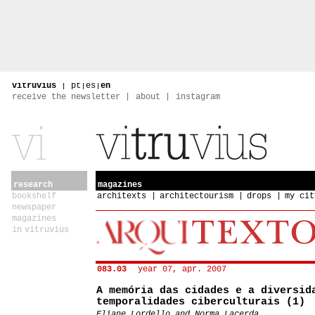
vitruvius
|
pt
|
es
|
en
receive the newsletter
about
instagram
research
magazines
bookshelf
architexts
architectourism
drops
my cit
newspaper
magazines
in vitruvius
083.03
year 07, apr. 2007
A memória das cidades e a diversid
temporalidades ciberculturais (1)
Eliane Lordello and Norma Lacerda