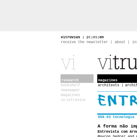
vitruvius
|
pt
|
es
|
en
receive the newsletter
about
in
research
magazines
bookshelf
architexts
archi
newspaper
magazines
in vitruvius
058.03 tecnologia
A forma não im
Entrevista com Arn
Maycon Sedrez and 