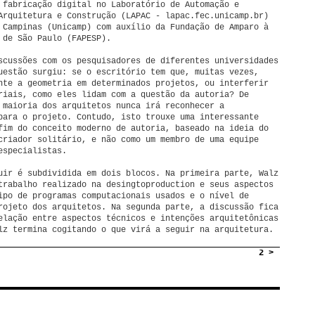
 fabricação digital no Laboratório de Automação e
Arquitetura e Construção (LAPAC - lapac.fec.unicamp.br)
 Campinas (Unicamp) com auxílio da Fundação de Amparo à
 de São Paulo (FAPESP).
scussões com os pesquisadores de diferentes universidades
uestão surgiu: se o escritório tem que, muitas vezes,
nte a geometria em determinados projetos, ou interferir
riais, como eles lidam com a questão da autoria? De
 maioria dos arquitetos nunca irá reconhecer a
para o projeto. Contudo, isto trouxe uma interessante
fim do conceito moderno de autoria, baseado na ideia do
criador solitário, e não como um membro de uma equipe
especialistas.
uir é subdividida em dois blocos. Na primeira parte, Walz
trabalho realizado na desingtoproduction e seus aspectos
ipo de programas computacionais usados e o nível de
rojeto dos arquitetos. Na segunda parte, a discussão fica
elação entre aspectos técnicos e intenções arquitetônicas
lz termina cogitando o que virá a seguir na arquitetura.
2 >