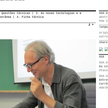
 Questões técnicas
3. As novas tecnologias e a
058.0
porânea
4. Ficha técnica
abstr
how t
2 >
langu
orig
outr
share
058
058.0
Eu vi
Otavi
058.0
Entre
Corrê
Adalb