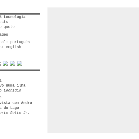
3 tecnologia
acts
o quote
ages
inal:
português
os:
english
1
vo numa ilha
o Leonidio
2
vista com André
a do Lago
erto Retto Jr.