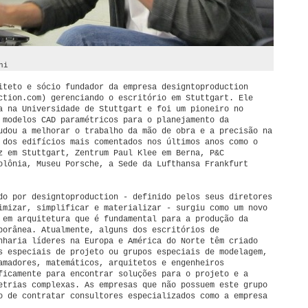
ni
iteto e sócio fundador da empresa designtoproduction
ction.com) gerenciando o escritório em Stuttgart. Ele
a na Universidade de Stuttgart e foi um pioneiro no
 modelos CAD paramétricos para o planejamento da
udou a melhorar o trabalho da mão de obra e a precisão na
 dos edifícios mais comentados nos últimos anos como o
z em Stuttgart, Zentrum Paul Klee em Berna, P&C
olônia, Museu Porsche, a Sede da Lufthansa Frankfurt
do por designtoproduction - definido pelos seus diretores
imizar, simplificar e materializar - surgiu como um novo
 em arquitetura que é fundamental para a produção da
porânea. Atualmente, alguns dos escritórios de
nharia líderes na Europa e América do Norte têm criado
s especiais de projeto ou grupos especiais de modelagem,
amadores, matemáticos, arquitetos e engenheiros
ficamente para encontrar soluções para o projeto e a
etrias complexas. As empresas que não possuem este grupo
o de contratar consultores especializados como a empresa
.