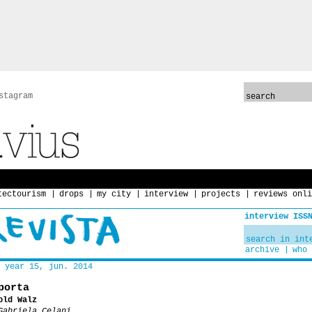
stagram
tectourism
drops
my city
interview
projects
reviews onli
interview ISS
archive
who 
year 15, jun. 2014
porta
old Walz
Gabriela Celani