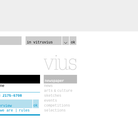
in vitruvius
ok
newspaper
ne
news
arts & culture
N 2175-6708
sketches
events
ok
competitions
we are
rules
selections