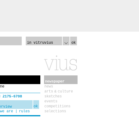
in vitruvius
ok
newspaper
ne
news
arts & culture
N 2175-6708
sketches
events
ok
competitions
we are
rules
selections