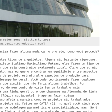
ercedes Benz, Stuttgart, 2005
ww.designtoproduction.com]
cisa fazer alguma mudança no projeto, como você procede?
tes tipos de arquitetos. Alguns são bastante rigorosos,
uiteto italiano Maximiliano Fuksas, eles fazem um tipo de
m que seja construído exatamente igual. Claro que eu não
eto, mas eu quero encontrar um equilíbrio entre aspectos
s de projeto estrutural e aspectos de produção para
desempenho geral. Você pode teoricamente fazer qualquer
o que admitir que não faria alguns trabalhos. Por
ry, do meu ponto de vista tem um trabalho mais
á uma linha geral ou o que chamamos na Alemanha de linha
 [lógica subjacente], é apenas fazer coisas
sso afeta a maneira como os projetos são trabalhados.
projetos são feitos no CATIA (2), no qual você ainda pode
os de modelagem paramétrica e associatividade, mas não é
to fluída, é algo como um monte de recursos agrupados.