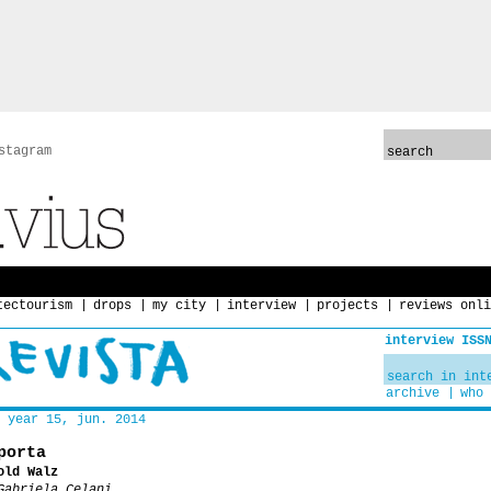
stagram
tectourism
drops
my city
interview
projects
reviews onli
interview ISS
archive
who 
year 15, jun. 2014
porta
old Walz
Gabriela Celani