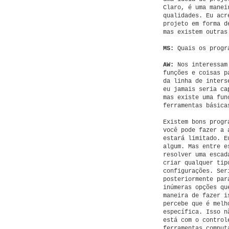
Claro, é uma manei
qualidades. Eu acr
projeto em forma 
mas existem outras
MS:
Quais os progra
AW:
Nos interessam 
funções e coisas p
da linha de inters
eu jamais seria ca
mas existe uma fun
ferramentas básica
Existem bons progr
você pode fazer a 
estará limitado. E
algum. Mas entre e
resolver uma escad
criar qualquer tip
configurações. Ser
posteriormente par
inúmeras opções qu
maneira de fazer i
percebe que é melh
específica. Isso n
está com o control
ferramentas comput