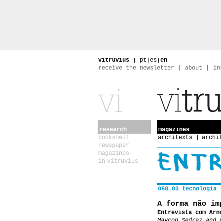
vitruvius
|
pt
|
es
|
en
receive the newsletter
about
in
research
magazines
bookshelf
architexts
archi
newspaper
magazines
in vitruvius
058.03 tecnologia
A forma não im
Entrevista com Arn
Maycon Sedrez and 