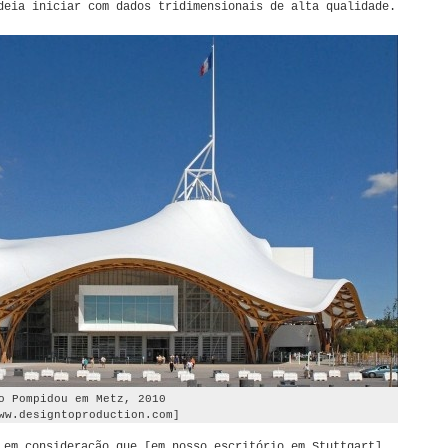
deia iniciar com dados tridimensionais de alta qualidade.
o Pompidou em Metz, 2010
ww.designtoproduction.com]
 em consideração que [em nosso escritório em Stuttgart]