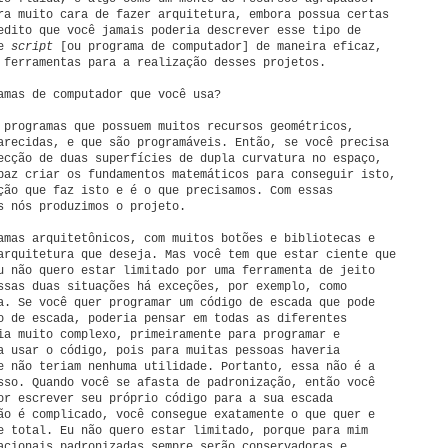
ra muito cara de fazer arquitetura, embora possua certas
edito que você jamais poderia descrever esse tipo de
de
script
[ou programa de computador] de maneira eficaz,
 ferramentas para a realização desses projetos.
mas de computador que você usa?
programas que possuem muitos recursos geométricos,
arecidas, e que são programáveis. Então, se você precisa
ecção de duas superfícies de dupla curvatura no espaço,
paz criar os fundamentos matemáticos para conseguir isto,
ção que faz isto e é o que precisamos. Com essas
s nós produzimos o projeto.
amas arquitetônicos, com muitos botões e bibliotecas e
arquitetura que deseja. Mas você tem que estar ciente que
u não quero estar limitado por uma ferramenta de jeito
ssas duas situações há exceções, por exemplo, como
a. Se você quer programar um código de escada que pode
o de escada, poderia pensar em todas as diferentes
ia muito complexo, primeiramente para programar e
a usar o código, pois para muitas pessoas haveria
e não teriam nenhuma utilidade. Portanto, essa não é a
sso. Quando você se afasta de padronização, então você
or escrever seu próprio código para a sua escada
ão é complicado, você consegue exatamente o que quer e
e total. Eu não quero estar limitado, porque para mim
acionais padronizadas sempre serão conservadoras e