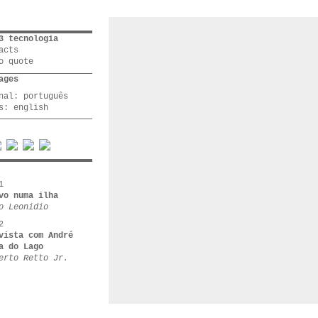
3 tecnologia
acts
o quote
ages
inal:
português
os:
english
1
vo numa ilha
o Leonidio
2
vista com André
a do Lago
erto Retto Jr.