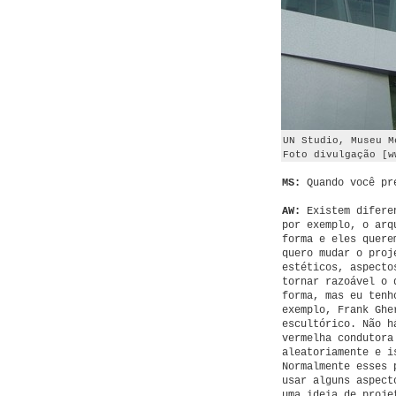
UN Studio, Museu M
Foto divulgação [w
MS:
Quando você pre
AW:
Existem diferen
por exemplo, o arq
forma e eles quere
quero mudar o proj
estéticos, aspecto
tornar razoável o 
forma, mas eu tenh
exemplo, Frank Ghe
escultórico. Não h
vermelha condutora
aleatoriamente e i
Normalmente esses 
usar alguns aspect
uma ideia de proje