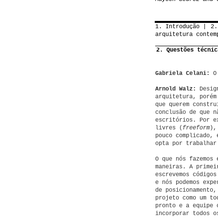
1. Introdução
2.
arquitetura contem
2. Questões técnic
Gabriela Celani:
O 
Arnold Walz:
Design
arquitetura, porém
que querem constru
conclusão de que n
escritórios. Por e
livres (
freeform
),
pouco complicado, 
opta por trabalhar
O que nós fazemos 
maneiras. A primei
escrevemos códigos
e nós podemos expe
de posicionamento,
projeto como um to
pronto e a equipe 
incorporar todos o