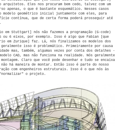
o arquitetos. Eles nos procuram bem cedo, talvez com um
rso apenas, o que é bastante esquemático. Nesses casos
o modelo geométrico inicial juntamente com eles, para
fície contínua, que de certa forma poderá prosseguir até
.
io em Stuttgart] nós não fazemos a programação (G-code)
5 ou 6 eixos, por exemplo. Isso é algo que Fabian [que
rio em Zurique] faz. Lá, nós finalizamos os modelos dos
 geralmente isso é problemático. Primeiramente por causa
idade mas, também, algumas vezes por conta dos detalhes -
modelo CAD, mas não funciona na realidade. Nós geralmente
 montagem. Claro que você pode desenhar e tudo se encaixa
 não há maneira de montar. Então isso é parte do nosso
ração com engenheiros estruturais. Isso é o que nós às
"normalizar" o projeto.