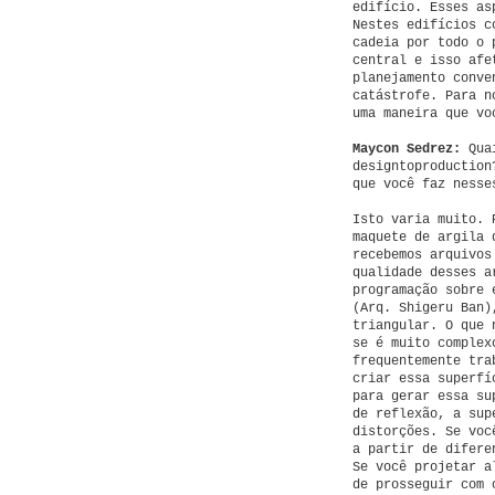
edifício. Esses as
Nestes edifícios c
cadeia por todo o 
central e isso afe
planejamento conve
catástrofe. Para n
uma maneira que vo
Maycon Sedrez:
Quai
designtoproduction
que você faz nesse
Isto varia muito. 
maquete de argila 
recebemos arquivos
qualidade desses a
programação sobre 
(Arq. Shigeru Ban)
triangular. O que 
se é muito complex
frequentemente tra
criar essa superfí
para gerar essa su
de reflexão, a sup
distorções. Se voc
a partir de difere
Se você projetar a
de prosseguir com 