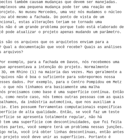
pectos também causam mudanças que devem ser manejadas.
omplexos uma pequena mudança pode ter uma reação em
projeto. No museu Mercedes, uma vez nós mudamos o núcleo
tou até mesmo a fachada. Do ponto de vista de um
ncional, estas alterações teriam se tornado uma
ós não é um grande problema porque tudo está elaborado de
cê pode atualizar o projeto apenas mudando um parâmetro.
s são os arquivos que os arquitetos enviam para a
? Qual a documentação que você recebe? Quais as análises
s arquivos?
Por exemplo, para a fachada em Davos, nós recebemos uma
que apresentava a intenção do projeto. Normalmente
 3D, em Rhino (1) na maioria das vezes. Mas geralmente a
rquivos não é boa o suficiente para sobrepormos nossa
esses dados. Por exemplo, para o Centro Pompidou em Metz
, o que nós tínhamos era basicamente uma malha
nós precisamos como base é uma superfície contínua. Então
o, como neste caso, nós temos outras pessoas com as quais
balhamos, da indústria automotiva, que nos auxiliam a
cie. Eles possuem ferramentas computacionais específicas
perfície de alta qualidade. Então, se você faz um teste
erfície se apresenta totalmente regular, não há
ê tem uma superfície com descontinuidades, que foi feita
ntes partes, você sempre terá um problema nessas junções.
lgo nela, você irá obter linhas descontínuas, então antes
o projeto você deve unir as superfícies. Portanto é