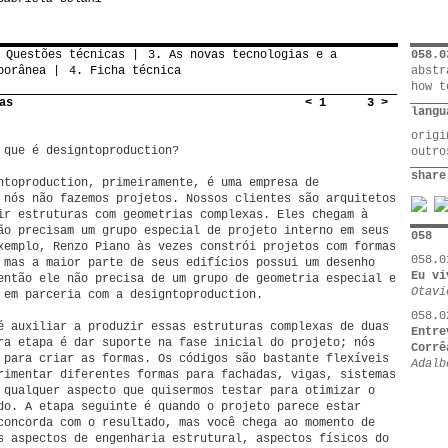
 Questões técnicas
3. As novas tecnologias e a
058.0
porânea
4. Ficha técnica
abstr
how t
as
< 1
3 >
langu
orig
que é designtoproduction?
outr
share
toproduction, primeiramente, é uma empresa de
 nós não fazemos projetos. Nossos clientes são arquitetos
ir estruturas com geometrias complexas. Eles chegam à
ão precisam um grupo especial de projeto interno em seus
058
xemplo, Renzo Piano às vezes constrói projetos com formas
058.0
 mas a maior parte de seus edifícios possui um desenho
Eu vi
então ele não precisa de um grupo de geometria especial e
Otavi
 em parceria com a designtoproduction.
058.0
é auxiliar a produzir essas estruturas complexas de duas
Entre
ra etapa é dar suporte na fase inicial do projeto; nós
Corrê
 para criar as formas. Os códigos são bastante flexíveis
Adalb
rimentar diferentes formas para fachadas, vigas, sistemas
 qualquer aspecto que quisermos testar para otimizar o
do. A etapa seguinte é quando o projeto parece estar
concorda com o resultado, mas você chega ao momento de
s aspectos de engenharia estrutural, aspectos físicos do