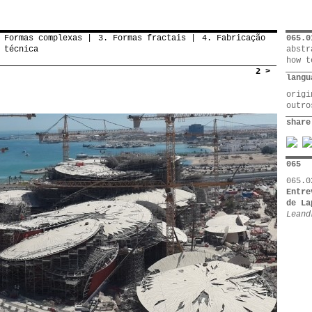
 Formas complexas
3. Formas fractais
4. Fabricação
065.0
 técnica
abstr
how t
2 >
langu
orig
outr
share
065
065.0
Entre
de La
Leand