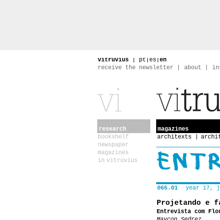
vitruvius
|
pt
|
es
|
en
receive the newsletter
about
in
research
magazines
bookshelf
architexts
archi
newspaper
magazines
in vitruvius
065.01
year 17, j
Projetando e f
Entrevista com Flo
Maycon Sedrez