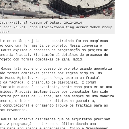
Qatar/National Museum of Qatar, 2012-2014.
t Jean Nouvel. Consultoria/Consulting Werner Sobek Group
Sobek
itetos estão projetando e construindo formas complexas
ão como uma ferramenta de projeto. Nessa conversa o
 Gauss explica o processo de programação do projeto de
ometria fractal. Ele também dá detalhes do processo de
rojeto com formas complexas de Zaha Hadid.
 Gauss fala sobre o processo de projeto usando geometria
são formas complexas geradas por regras simples. Os
de Museu Egípcio, Henegahn Peng, usaram um fractal
o da fachada, o triângulo de Sierpinski. É comum
fractais quando é conveniente, neste caso para criar uma
âmides. Fractais implementados por computador têm sido
tetura por mais de 30 anos, mas nem sempre de uma maneira
emente, o interesse dos arquitetos na geometria,
o computacional e ornamento trouxe os fractais para as
cas novamente.
 Gauss se observa claramente que os arquitetos precisam
ar. A programação se tornou na última década uma
nta para arquitetos e engenheiros. Rhino e Grasshopper