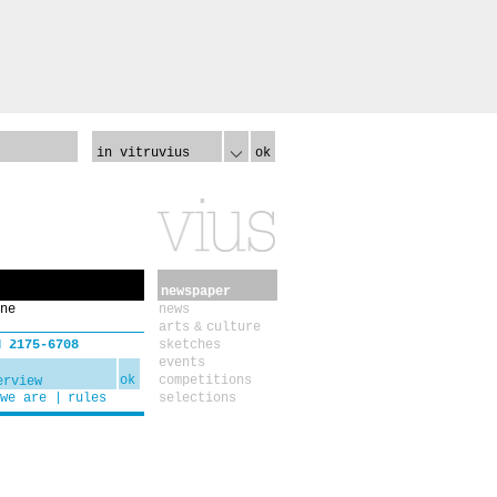
in vitruvius
ok
newspaper
ne
news
arts & culture
N 2175-6708
sketches
events
ok
competitions
we are
rules
selections