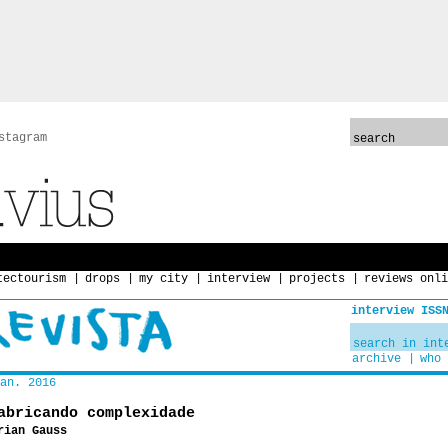
stagram
tectourism
drops
my city
interview
projects
reviews onli
interview ISS
archive
who 
an. 2016
abricando complexidade
rian Gauss