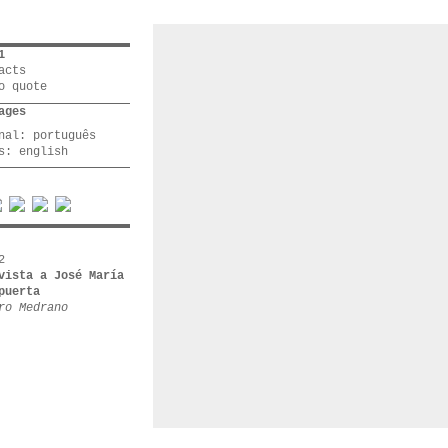
1
acts
o quote
ages
inal:
português
os:
english
2
vista a José María
puerta
ro Medrano