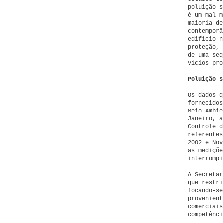
poluição s
é um mal m
maioria de
contemporâ
edifício n
proteção, 
de uma seq
vícios pro
Poluição s
Os dados q
fornecidos
Meio Ambie
Janeiro, a
Controle d
referentes
2002 e Nov
as mediçõe
interrompi
A Secretar
que restri
focando-se
provenient
comerciais
competênci