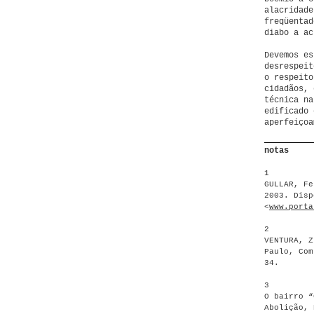
alacridade
freqüentad
diabo a ac
Devemos es
desrespeit
o respeito
cidadãos, 
técnica na
edificado 
aperfeiçoa
notas
1
GULLAR, F
2003. Disp
<
www.porta
2
VENTURA, 
Paulo, Com
34.
3
O bairro “
Abolição, 