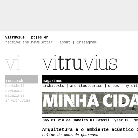
vitruvius
|
pt
|
es
|
en
receive the newsletter
about
instagram
research
magazines
bookshelf
architexts
architectourism
drops
my cit
newspaper
magazines
in vitruvius
065.01 Rio de Janeiro RJ Brasil
year 06, de
Arquitetura e o ambiente acústico 
Felipe de Andrade Quaresma