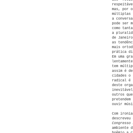
respeitáve
mas, por o
múltiplas 
a conversa
pode ser m
como tanta
a pluralid
de Janeiro
as tendênc
mais ortod
prática di
Em uma gra
lentamente
tem múltip
assim é de
cidades o 
radical é 
deste orga
inevitável
outros que
pretendem 
ouvir músi
Com ironia
descreveu
Congresso 
ambiente d
boêmio a c