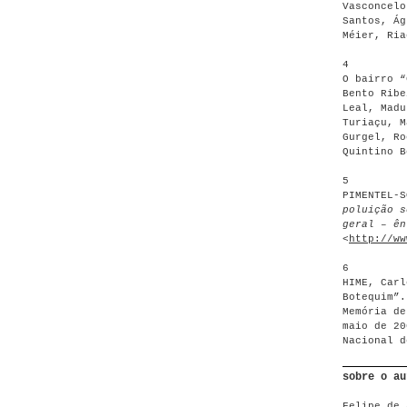
Vasconcelo
Santos, Ág
Méier, Ria
4
O bairro “
Bento Ribe
Leal, Madu
Turiaçu, M
Gurgel, Ro
Quintino B
5
PIMENTEL-
poluição s
geral – ên
<
http://ww
6
HIME, Carl
Botequim”.
Memória de
maio de 20
Nacional d
sobre o au
Felipe de 