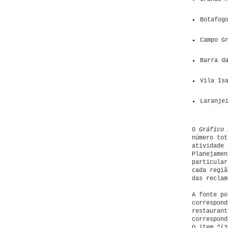
Botafog
Campo G
Barra d
Vila Is
Laranje
O
Gráfico 
número tot
atividade 
Planejamen
particular
cada regiã
das reclam
A fonte po
correspond
restaurant
correspond
O item “(3