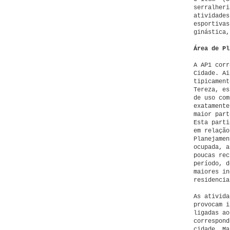
serralheri
atividades
esportivas
ginástica,
Área de Pl
A AP1 corr
Cidade. Ai
tipicament
Tereza, es
de uso com
exatamente
maior part
Esta parti
em relação
Planejamen
ocupada, a
poucas rec
período, d
maiores in
residencia
As ativida
provocam i
ligadas ao
correspond
cidade. Ma