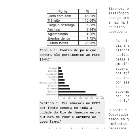
Sirenes, b
eletrônico
espaço urb
e não há f
acústico. 
abordou a 
“A coi
dia é 
silenc
Tabela 1: Fontes de poluição
habitu
sonora não pertinentes ao PCPS
pelas 
[SMAC]
ambulâ
supera
poluiç
que to
por is
todas 
superm
bar, n
hotel.
Gráfico 1: Reclamações ao PCPS
por fonte sonora em toda a
O poeta é 
cidade do Rio de Janeiro entre
Observador
outubro de 2002 e outubro de
tempo em q
2003 [SMAC]
ambientes 
pensarmos 