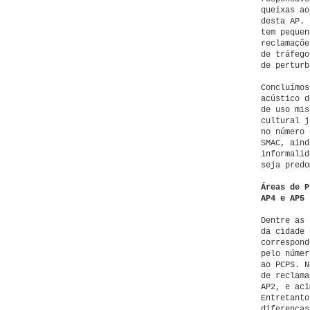
queixas ao
desta AP. 
tem pequen
reclamaçõe
de tráfego
de perturb
Concluímos
acústico d
de uso mis
cultural j
no número 
SMAC, aind
informalid
seja predo
Áreas de P
AP4 e AP5
Dentre as 
da cidade 
correspond
pelo númer
ao PCPS. 
de reclama
AP2, e aci
Entretanto
diferenças