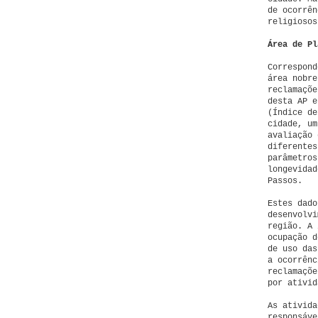
de ocorrên
religiosos
Área de Pl
Correspond
área nobre
reclamaçõe
desta AP e
(Índice de
cidade, um
avaliação 
diferentes
parâmetros
longevidad
Passos.
Estes dado
desenvolvi
região. A 
ocupação d
de uso das
a ocorrênc
reclamaçõe
por ativid
As ativida
responsáve