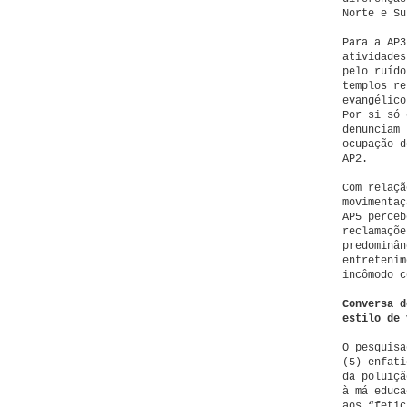
Norte e Su
Para a AP3
atividades
pelo ruído
templos re
evangélico
Por si só 
denunciam 
ocupação d
AP2.
Com relaçã
movimentaç
AP5 perceb
reclamaçõe
predominân
entretenim
incômodo c
Conversa 
estilo de 
O pesquisa
(5) enfati
da poluiçã
à má educa
aos “fetic