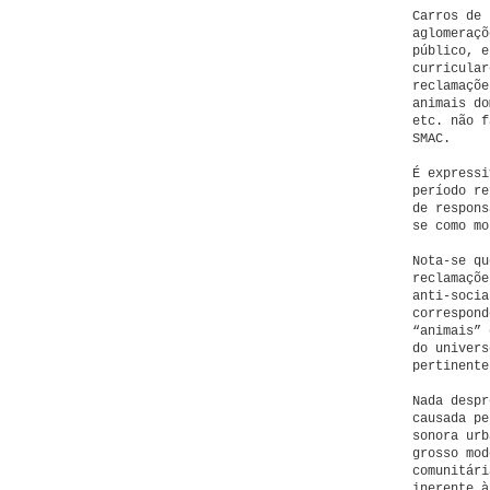
Carros de 
aglomeraçõ
público, e
curricular
reclamaçõe
animais do
etc. não f
SMAC.
É expressi
período re
de respons
se como m
Nota-se qu
reclamaçõe
anti-socia
correspond
“animais” 
do univers
pertinente
Nada despr
causada pe
sonora urb
grosso mod
comunitári
inerente à