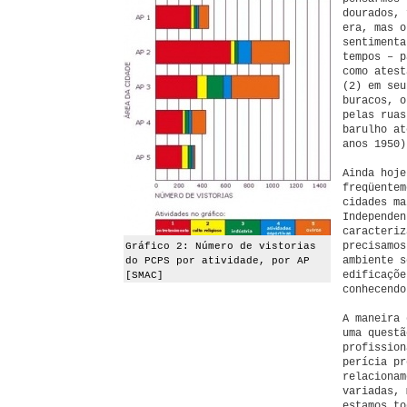
dourados, 
era, mas o
sentimenta
tempos – p
como atest
(2) em se
buracos, o
pelas ruas
barulho at
anos 1950)
Ainda hoje
freqüentem
cidades ma
Independen
caracteri
precisamos
Gráfico 2: Número de vistorias
ambiente s
do PCPS por atividade, por AP
edificaçõe
[SMAC]
conhecendo
A maneira 
uma questã
profission
perícia pr
relacionam
variadas, 
estamos to