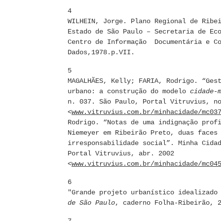
4
WILHEIN, Jorge. Plano Regional de Ribe
Estado de São Paulo – Secretaria de Ec
Centro de Informação Documentária e Co
Dados,1978.p.VII.
5
MAGALHÃES, Kelly; FARIA, Rodrigo. “Ges
urbano: a construção do modelo
cidade-
n. 037. São Paulo, Portal Vitruvius, n
<
www.vitruvius.com.br/minhacidade/mc03
Rodrigo. “Notas de uma indignação prof
Niemeyer em Ribeirão Preto, duas faces
irresponsabilidade social”. Minha Cida
Portal Vitruvius, abr. 2002
<
www.vitruvius.com.br/minhacidade/mc04
6
"Grande projeto urbanístico idealizado
de São Paulo
, caderno Folha-Ribeirão, 