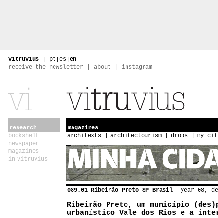
vitruvius
|
pt
|
es
|
en
receive the newsletter
about
instagram
research
magazines
bookshelf
architexts
architectourism
drops
my cit
newspaper
magazines
in vitruvius
089.01 Ribeirão Preto SP Brasil
year 08, de
Ribeirão Preto, um município (des)
urbanístico Vale dos Rios e a inte