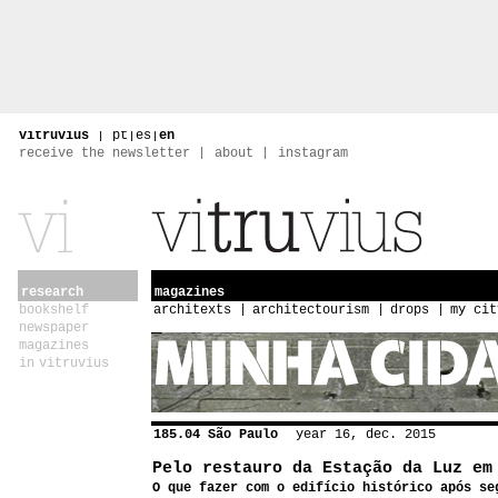
vitruvius
|
pt
|
es
|
en
receive the newsletter
about
instagram
research
magazines
bookshelf
architexts
architectourism
drops
my cit
newspaper
magazines
in vitruvius
185.04 São Paulo
year 16, dec. 2015
Pelo restauro da Estação da Luz em
O que fazer com o edifício histórico após se