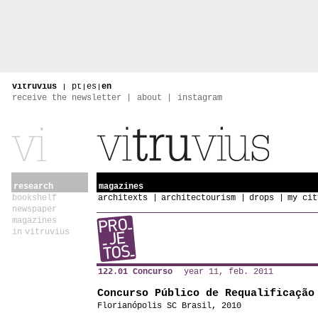
vitruvius
|
pt
|
es
|
en
receive the newsletter
about
instagram
research
magazines
bookshelf
architexts
architectourism
drops
my cit
newspaper
magazines
in vitruvius
122.01 Concurso
year 11, feb. 2011
Concurso Público de Requalificação
Florianópolis SC Brasil, 2010