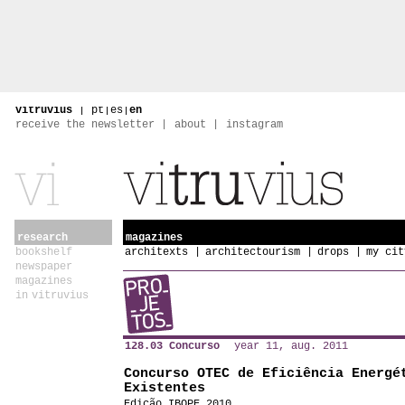
vitruvius
|
pt
|
es
|
en
receive the newsletter
about
instagram
research
magazines
bookshelf
architexts
architectourism
drops
my cit
newspaper
magazines
in vitruvius
128.03 Concurso
year 11, aug. 2011
Concurso OTEC de Eficiência Energé
Existentes
Edição IBOPE 2010