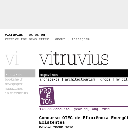
vitruvius
|
pt
|
es
|
en
receive the newsletter
about
instagram
research
magazines
bookshelf
architexts
architectourism
drops
my cit
newspaper
magazines
in vitruvius
128.03 Concurso
year 11, aug. 2011
Concurso OTEC de Eficiência Energé
Existentes
Edição IBOPE 2010