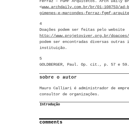
Ferraz – FGMF Arquitetos. Arch Daily B
<
www.archdaily.com.br/br/01-108753/ad-
gimenes-e-marcondes-ferraz-fgmf-arquit
4
Doações podem ser feitas pelo website
http://www.projetoviver.org.br/doacoes
podem ser encontradas diversas outras 
instituição.
5
GOLDBERGER, Paul. Op. cit., p. 57 e 59
sobre o autor
Mauro Calliari é administrador de empr
consultor de organizações.
Introdução
comments