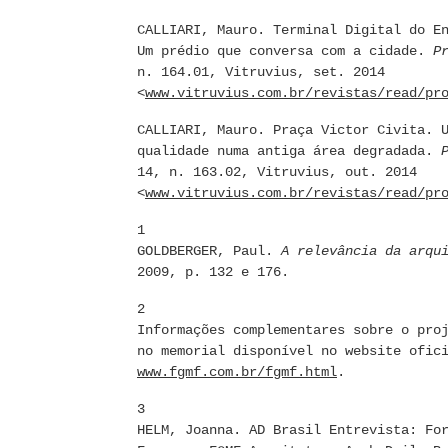
CALLIARI, Mauro. Terminal Digital do E
Um prédio que conversa com a cidade.
P
n. 164.01, Vitruvius, set. 2014
<
www.vitruvius.com.br/revistas/read/pr
CALLIARI, Mauro. Praça Victor Civita. 
qualidade numa antiga área degradada.
14, n. 163.02, Vitruvius, out. 2014
<
www.vitruvius.com.br/revistas/read/pr
1
GOLDBERGER, Paul.
A relevância da arqu
2009, p. 132 e 176.
2
Informações complementares sobre o pro
no memorial disponível no website ofic
www.fgmf.com.br/fgmf.html
.
3
HELM, Joanna. AD Brasil Entrevista: Fo