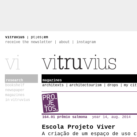
vitruvius
|
pt
|
es
|
en
receive the newsletter
about
instagram
research
magazines
bookshelf
architexts
architectourism
drops
my cit
newspaper
magazines
in vitruvius
164.01 prêmio salmona
year 14, aug. 2014
Escola Projeto Viver
A criação de um espaço de uso c