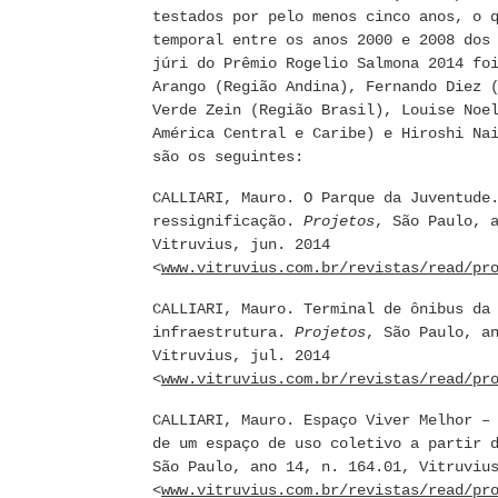
testados por pelo menos cinco anos, o 
temporal entre os anos 2000 e 2008 dos
júri do Prêmio Rogelio Salmona 2014 fo
Arango (Região Andina), Fernando Diez 
Verde Zein (Região Brasil), Louise Noe
América Central e Caribe) e Hiroshi Na
são os seguintes:
CALLIARI, Mauro. O Parque da Juventude
ressignificação.
Projetos
, São Paulo, 
Vitruvius, jun. 2014
<
www.vitruvius.com.br/revistas/read/pr
CALLIARI, Mauro. Terminal de ônibus da
infraestrutura.
Projetos
, São Paulo, a
Vitruvius, jul. 2014
<
www.vitruvius.com.br/revistas/read/pr
CALLIARI, Mauro. Espaço Viver Melhor –
de um espaço de uso coletivo a partir 
São Paulo, ano 14, n. 164.01, Vitruviu
<
www.vitruvius.com.br/revistas/read/pr