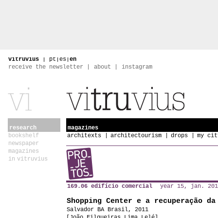
vitruvius
|
pt
|
es
|
en
receive the newsletter
about
instagram
research
magazines
bookshelf
architexts
architectourism
drops
my cit
newspaper
magazines
in vitruvius
169.06 edifício comercial
year 15, jan. 201
Shopping Center e a recuperação da
Salvador BA Brasil, 2011
[João Filgueiras Lima Lelé]