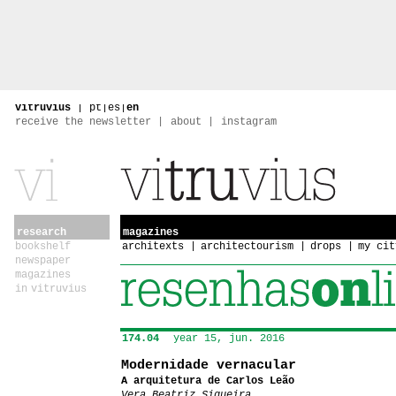
vitruvius
|
pt
|
es
|
en
receive the newsletter
about
instagram
research
magazines
bookshelf
architexts
architectourism
drops
my cit
newspaper
magazines
in vitruvius
174.04
year 15, jun. 2016
Modernidade vernacular
A arquitetura de Carlos Leão
Vera Beatriz Siqueira