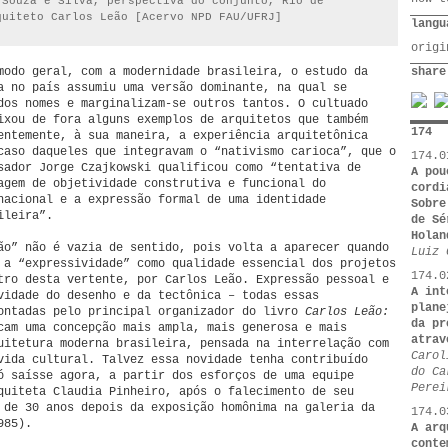
 Souza e Silva, perspectiva do conjunto, Rio de
quiteto Carlos Leão [Acervo NPD FAU/UFRJ]
langu
orig
modo geral, com a modernidade brasileira, o estudo da
share
a no país assumiu uma versão dominante, na qual se
dos nomes e marginalizam-se outros tantos. O cultuado
xou de fora alguns exemplos de arquitetos que também
174
entemente, à sua maneira, a experiência arquitetônica
caso daqueles que integravam o “nativismo carioca”, que o
174.0
sador Jorge Czajkowski qualificou como “tentativa de
A pou
agem de objetividade construtiva e funcional do
cordi
nacional e a expressão formal de uma identidade
Sobr
ileira”.
de Sé
Holan
ão” não é vazia de sentido, pois volta a aparecer quando
Luiz 
 a “expressividade” como qualidade essencial dos projetos
174.0
tro desta vertente, por Carlos Leão. Expressão pessoal e
A int
vidade do desenho e da tectônica – todas essas
plane
ontadas pelo principal organizador do livro
Carlos Leão:
da pr
am uma concepção mais ampla, mais generosa e mais
atrav
uitetura moderna brasileira, pensada na interrelação com
Carol
vida cultural. Talvez essa novidade tenha contribuído
do Ca
ó saísse agora, a partir dos esforços de uma equipe
Perei
quiteta Claudia Pinheiro, após o falecimento de seu
 de 30 anos depois da exposição homônima na galeria da
174.0
985).
A arq
conte