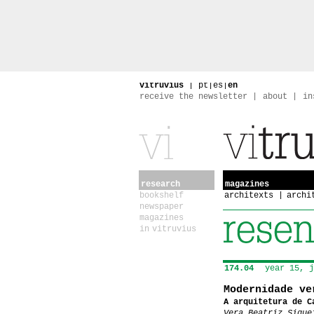
vitruvius
|
pt
|
es
|
en
receive the newsletter
about
in
research
magazines
bookshelf
architexts
archi
newspaper
magazines
in vitruvius
174.04
year 15, j
Modernidade ve
A arquitetura de C
Vera Beatriz Sique