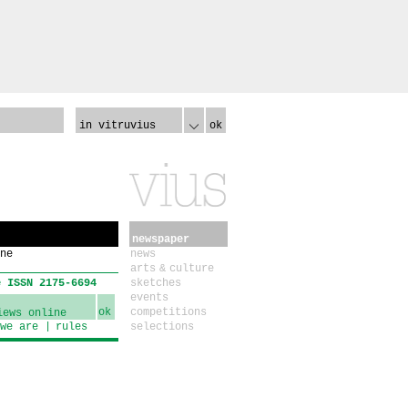
in vitruvius
ok
newspaper
ne
news
arts & culture
e ISSN 2175-6694
sketches
events
ok
competitions
we are
rules
selections