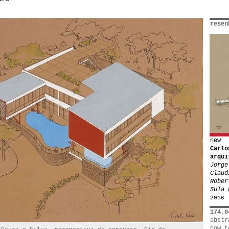
resen
new
Carlo
arqui
Jorge
Claud
Rober
Sula 
2016
174.0
abstr
how t