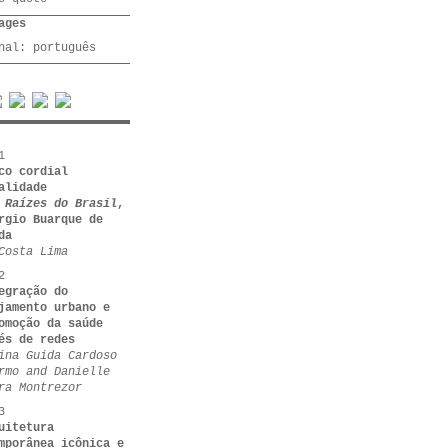
ages
inal:
português
1
co cordial
alidade
e
Raízes do Brasil
,
rgio Buarque de
da
Costa Lima
2
egração do
jamento urbano e
omoção da saúde
és de redes
ina Guida Cardoso
rmo and Danielle
ra Montrezor
3
uitetura
mporânea icônica e