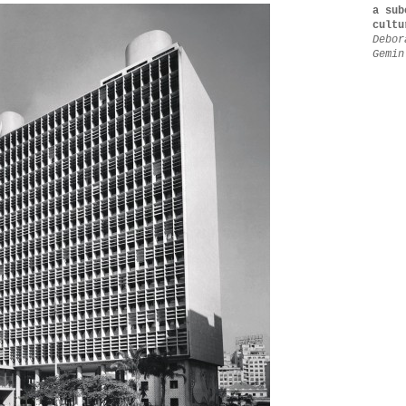
a sub
cultu
Debor
Gemin