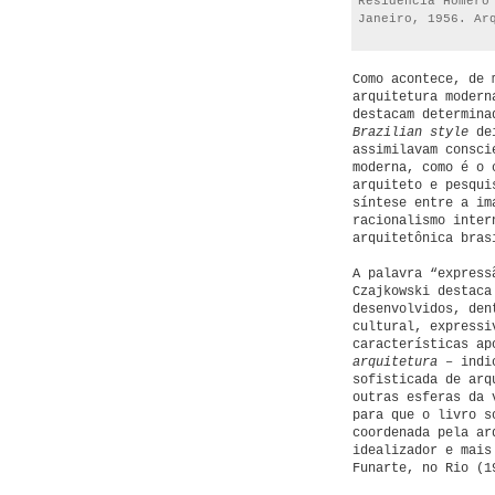
Residência Homero
Janeiro, 1956. Ar
Como acontece, de 
arquitetura modern
destacam determina
Brazilian style
dei
assimilavam consci
moderna, como é o 
arquiteto e pesqui
síntese entre a im
racionalismo inter
arquitetônica bras
A palavra “express
Czajkowski destaca
desenvolvidos, den
cultural, expressi
características ap
arquitetura
– indic
sofisticada de arq
outras esferas da 
para que o livro s
coordenada pela ar
idealizador e mais
Funarte, no Rio (1