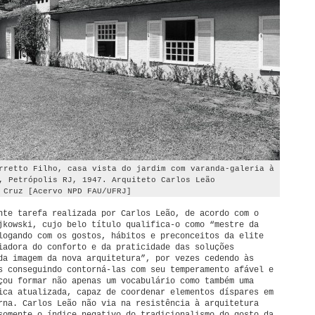
rretto Filho, casa vista do jardim com varanda-galeria à
, Petrópolis RJ, 1947. Arquiteto Carlos Leão
 Cruz [Acervo NPD FAU/UFRJ]
nte tarefa realizada por Carlos Leão, de acordo com o
jkowski, cujo belo título qualifica-o como “mestre da
logando com os gostos, hábitos e preconceitos da elite
iadora do conforto e da praticidade das soluções
da imagem da nova arquitetura”, por vezes cedendo às
s conseguindo contorná-las com seu temperamento afável e
çou formar não apenas um vocabulário como também uma
ica atualizada, capaz de coordenar elementos díspares em
rna. Carlos Leão não via na resistência à arquitetura