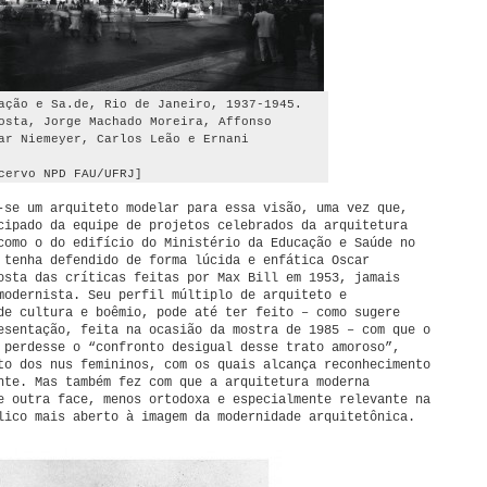
ação e Sa.de, Rio de Janeiro, 1937-1945.
osta, Jorge Machado Moreira, Affonso
ar Niemeyer, Carlos Leão e Ernani
cervo NPD FAU/UFRJ]
-se um arquiteto modelar para essa visão, uma vez que,
cipado da equipe de projetos celebrados da arquitetura
como o do edifício do Ministério da Educação e Saúde no
 tenha defendido de forma lúcida e enfática Oscar
osta das críticas feitas por Max Bill em 1953, jamais
modernista. Seu perfil múltiplo de arquiteto e
de cultura e boêmio, pode até ter feito – como sugere
esentação, feita na ocasião da mostra de 1985 – com que o
 perdesse o “confronto desigual desse trato amoroso”,
to dos nus femininos, com os quais alcança reconhecimento
nte. Mas também fez com que a arquitetura moderna
e outra face, menos ortodoxa e especialmente relevante na
lico mais aberto à imagem da modernidade arquitetônica.