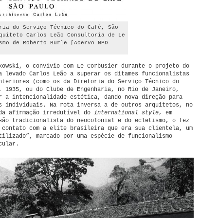
ria do Serviço Técnico do Café, São
quiteto Carlos Leão Consultoria de Le
smo de Roberto Burle [Acervo NPD
kowski, o convívio com Le Corbusier durante o projeto do
a levado Carlos Leão a superar os ditames funcionalistas
nteriores (como os da Diretoria do Serviço Técnico do
, 1935, ou do Clube de Engenharia, no Rio de Janeiro,
r a intencionalidade estética, dando nova direção para
s individuais. Na rota inversa a de outros arquitetos, no
da afirmação irredutível do
international style
, em
são tradicionalista do neocolonial e do ecletismo, o fez
 contato com a elite brasileira que era sua clientela, um
tilizado”, marcado por uma espécie de funcionalismo
cular.