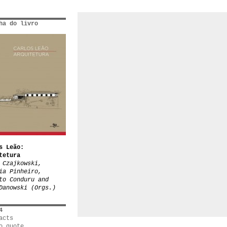
ha do livro
s Leão:
tetura
 Czajkowski,
ia Pinheiro,
to Conduru and
Danowski (Orgs.)
4
acts
o quote