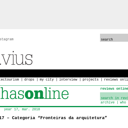
stagram
tectourism
drops
my city
interview
projects
reviews onli
reviews onlin
archive
who 
year 17, mar. 2018
17 – Categoria “Fronteiras da arquitetura”