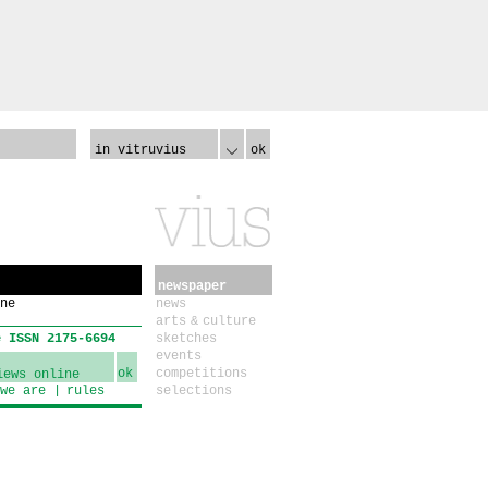
in vitruvius
ok
newspaper
ne
news
arts & culture
e ISSN 2175-6694
sketches
events
ok
competitions
we are
rules
selections