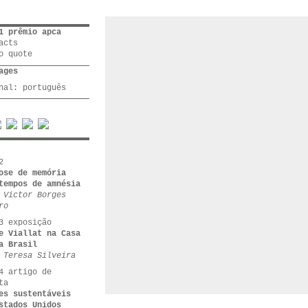
1 prêmio apca
acts
o quote
ages
inal:
português
2
ose de memória
tempos de amnésia
 Victor Borges
ro
3 exposição
e Viallat na Casa
a Brasil
 Teresa Silveira
4 artigo de
ta
es sustentáveis
stados Unidos