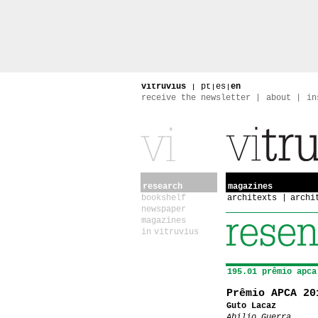
vitruvius
|
pt
|
es
|
en
receive the newsletter
about
in
research
magazines
bookshelf
architexts
archi
newspaper
magazines
in vitruvius
195.01 prêmio apca
Prêmio APCA 20
Guto Lacaz
Abilio Guerra