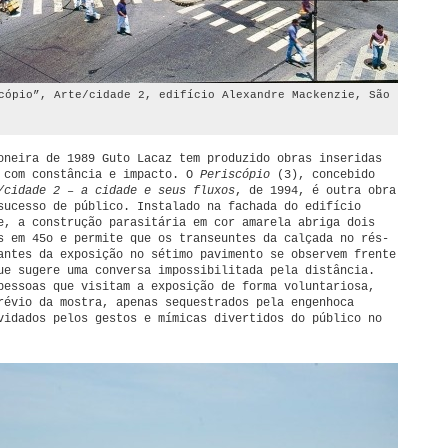
cópio”, Arte/cidade 2, edifício Alexandre Mackenzie, São
oneira de 1989 Guto Lacaz tem produzido obras inseridas
 com constância e impacto. O
Periscópio
(3), concebido
/cidade 2 – a cidade e seus fluxos
, de 1994, é outra obra
sucesso de público. Instalado na fachada do edifício
e, a construção parasitária em cor amarela abriga dois
s em 45o e permite que os transeuntes da calçada no rés-
antes da exposição no sétimo pavimento se observem frente
ue sugere uma conversa impossibilitada pela distância.
pessoas que visitam a exposição de forma voluntariosa,
révio da mostra, apenas sequestrados pela engenhoca
vidados pelos gestos e mímicas divertidos do público no