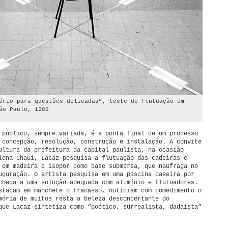
ório para questões delicadas”, teste de flutuação em
ão Paulo, 1989
 público, sempre variada, é a ponta final de um processo
 concepção, resolução, construção e instalação. A convite
ultura da prefeitura da capital paulista, na ocasião
lena Chauí, Lacaz pesquisa a flutuação das cadeiras e
 em madeira e isopor como base submersa, que naufraga no
uguração. O artista pesquisa em uma piscina caseira por
chega a uma solução adequada com alumínio e flutuadores.
stacam em manchete o fracasso, noticiam com comedimento o
mória de muitos resta a beleza desconcertante do
que Lacaz sintetiza como “poético, surrealista, dadaísta”