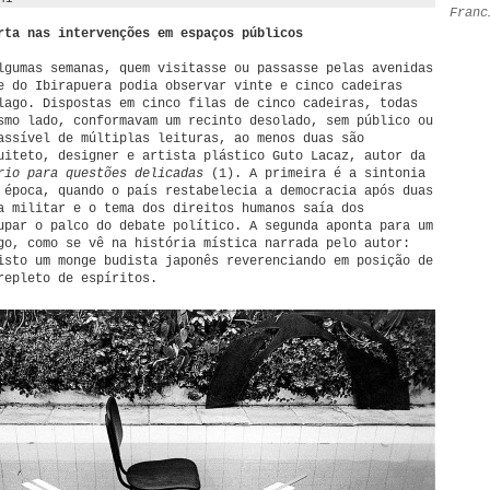
Franc
rta nas intervenções em espaços públicos
lgumas semanas, quem visitasse ou passasse pelas avenidas
e do Ibirapuera podia observar vinte e cinco cadeiras
lago. Dispostas em cinco filas de cinco cadeiras, todas
smo lado, conformavam um recinto desolado, sem público ou
assível de múltiplas leituras, ao menos duas são
uiteto, designer e artista plástico Guto Lacaz, autor da
rio para questões delicadas
(1). A primeira é a sintonia
 época, quando o país restabelecia a democracia após duas
a militar e o tema dos direitos humanos saía dos
upar o palco do debate político. A segunda aponta para um
go, como se vê na história mística narrada pelo autor:
isto um monge budista japonês reverenciando em posição de
repleto de espíritos.