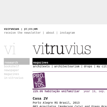
vitruvius
|
pt
|
es
|
en
receive the newsletter
about
instagram
research
magazines
bookshelf
architexts
architectourism
drops
my cit
newspaper
magazines
in vitruvius
225.05 habitação unifamiliar
year 19, sep. 
Casa 2V
Porto Alegre RS Brasil, 2013
BR3 Arquitetos [Anderson Calvi and Diego Bra